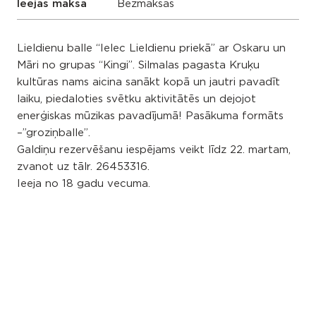
Ieejas maksa
Bezmaksas
Lieldienu balle “Ielec Lieldienu priekā” ar Oskaru un
Māri no grupas “Kingi”. Silmalas pagasta Kruķu
kultūras nams aicina sanākt kopā un jautri pavadīt
laiku, piedaloties svētku aktivitātēs un dejojot
enerģiskas mūzikas pavadījumā! Pasākuma formāts
–”groziņballe”.
Galdiņu rezervēšanu iespējams veikt līdz 22. martam,
zvanot uz tālr. 26453316.
Ieeja no 18 gadu vecuma.