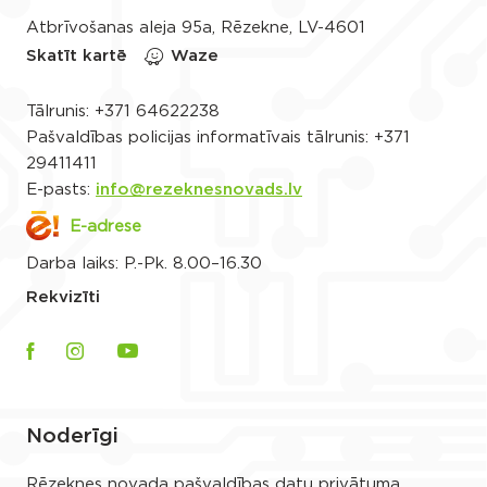
Atbrīvošanas aleja 95a, Rēzekne, LV-4601
Skatīt kartē
Waze
Tālrunis:
+371 64622238
Pašvaldības policijas informatīvais tālrunis:
+371
29411411
E-pasts:
info@rezeknesnovads.lv
E-adrese
Darba laiks: P.-Pk. 8.00–16.30
Rekvizīti
Noderīgi
Rēzeknes novada pašvaldības datu privātuma