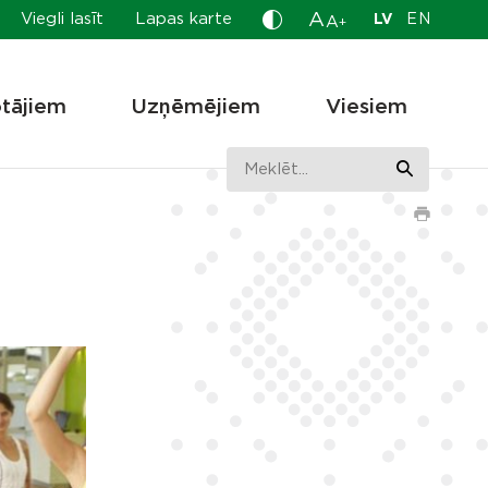
A
Viegli lasīt
Lapas karte
LV
EN
A
+
otājiem
Uzņēmējiem
Viesiem