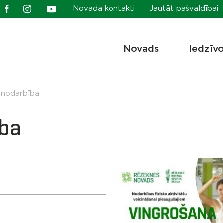
Novada kontakti
Jautāt pašvaldībai
Novads
Iedzīv
 nodarbība
ība