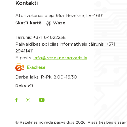
Kontakti
Atbrīvošanas aleja 95a, Rēzekne, LV-4601
Skatīt kartē
Waze
Tālrunis:
+371 64622238
Pašvaldības policijas informatīvais tālrunis:
+371
29411411
E-pasts:
info@rezeknesnovads.lv
E-adrese
Darba laiks: P.-Pk. 8.00–16.30
Rekvizīti
© Rēzeknes novada pašvaldība 2026. Visas tiesības aizsar