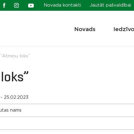
Novada kontakti
Jautāt pašvaldībai
Novads
Iedzīv
“Atmiņu loks”
loks”
 - 25.02.2023
utas nams
s