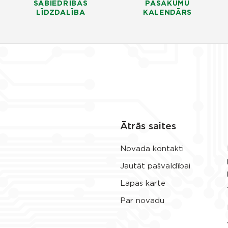
SABIEDRĪBAS
PASĀKUMU
LĪDZDALĪBA
KALENDĀRS
Ātrās saites
Novada kontakti
Jautāt pašvaldībai
Lapas karte
Par novadu