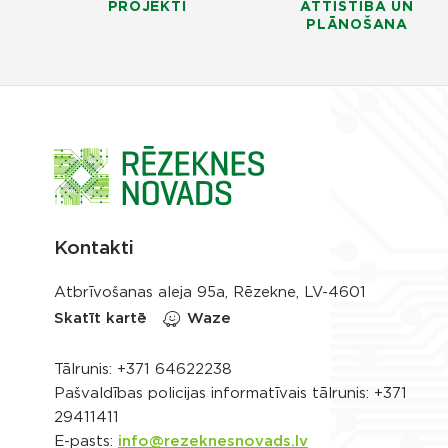
PROJEKTI
ATTĪSTĪBA UN
PLĀNOŠANA
Kontakti
Atbrīvošanas aleja 95a, Rēzekne, LV-4601
Skatīt kartē
Waze
Tālrunis:
+371 64622238
Pašvaldības policijas informatīvais tālrunis:
+371
29411411
E-pasts:
info@rezeknesnovads.lv