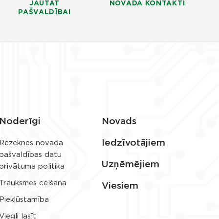
JAUTĀT
NOVADA KONTAKTI
PAŠVALDĪBAI
Noderīgi
Novads
Iedzīvotājiem
Rēzeknes novada
pašvaldības datu
Uzņēmējiem
privātuma politika
Trauksmes celšana
Viesiem
Piekļūstamība
Viegli lasīt