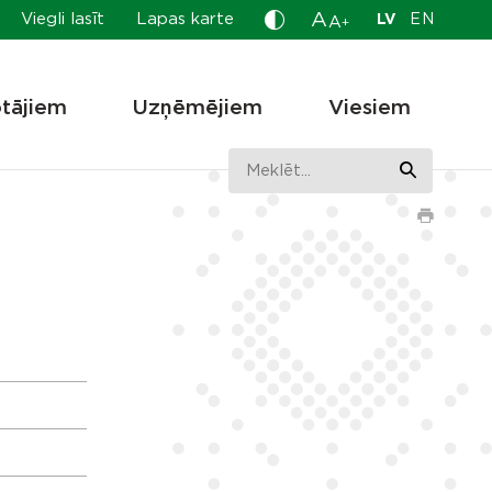
A
Viegli lasīt
Lapas karte
LV
EN
A
+
otājiem
Uzņēmējiem
Viesiem