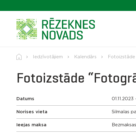
Iedzīvotājiem
Kalendārs
Fotoizstāde “
Fotoizstāde “Fotogrāf
Datums
01.11.2023 
Norises vieta
Silmalas p
Ieejas maksa
Bezmaksa