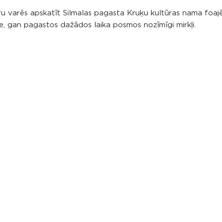
ru varēs apskatīt Silmalas pagasta Kruķu kultūras nama foajē
e, gan pagastos dažādos laika posmos nozīmīgi mirkļi.