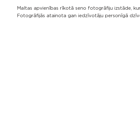
Maltas apvienības rīkotā seno fotogrāfiju izstāde, ku
Fotogrāfijās atainota gan iedzīvotāju personīgā dzīv