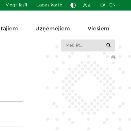
A
Viegli lasīt
Lapas karte
LV
EN
A
+
otājiem
Uzņēmējiem
Viesiem