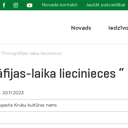
Novada kontakti
Jautāt pašvaldībai
Novads
Iedzīv
Fotogrāfijas-laika liecinieces “
ijas-laika liecinieces “
- 20.11.2023
agasta Kruķu kultūras nams
s