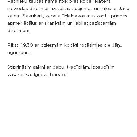
Ratnieku tautas nama folkloras kopa “Rateņš”
izdziedās dziesmas, izstāstīs ticējumus un zīlēs ar Jāņu
zālēm. Savukārt, kapela “Malnavas muzikanti” priecēs
apmeklētājus ar skanīgām un labi atpazīstamām
dziesmām.
Plkst. 19.30 ar dziesmām kopīgi rotāsimies pie Jāņu
ugunskura.
Stiprināsim saikni ar dabu, tradīcijām, izbaudīsim
vasaras saulgriežu burvību!