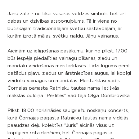
Jāņu zāle ir ne tikai vasaras veldzes simbols, bet arī
dabas un dzīvības atspoguļojums. Tā ir viena no
būtiskajām tradicionālajām svētku sastāvdaļām, ar
kurām izrotā mājas, svētku galdu, Jāņu vainagus.
Aicinām uz ielīgošanas pasākumu, kur no plkst. 17.00
būs iespēja piedalīties vainagu pīšanas, ziedu un
mandalu veidošanas meistarklasēs. Līdzi lūgums ņemt
dažādus pļavu ziedus un ārstniecības augus, lai kopīgi
veidotu vainagus un mandalas. Meistarklasi vadīs
Čornajas pagasta Ratnieku tautas nama lietišķās
mākslas pulciņa “Pērlītes” vadītāja Olga Dombrovska.
Plkst. 18.00 norisināsies saulgriežu noskaņu koncerts,
kurā Čornajas pagasta Ratnieku tautas nama vidējās
paaudzes deju kolektīvs “Juris” aicinās visus uz
kopīgiem rotaļdančiem, bet Čornajas pagasta