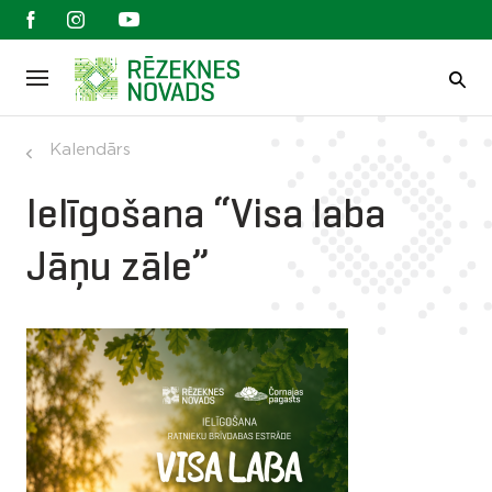
Kalendārs
Ielīgošana “Visa laba
Jāņu zāle”