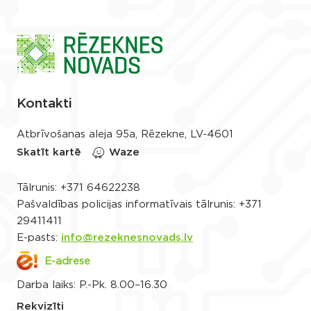
Kontakti
Atbrīvošanas aleja 95a, Rēzekne, LV-4601
Skatīt kartē
Waze
Tālrunis:
+371 64622238
Pašvaldības policijas informatīvais tālrunis:
+371
29411411
E-pasts:
info@rezeknesnovads.lv
E-adrese
Darba laiks: P.-Pk. 8.00–16.30
Rekvizīti