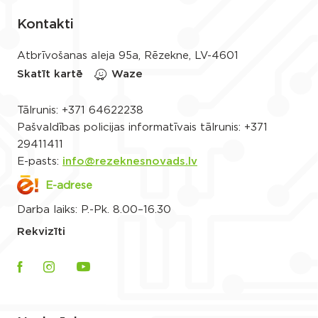
Kontakti
Atbrīvošanas aleja 95a, Rēzekne, LV-4601
Skatīt kartē
Waze
Tālrunis:
+371 64622238
Pašvaldības policijas informatīvais tālrunis:
+371
29411411
E-pasts:
info@rezeknesnovads.lv
E-adrese
Darba laiks: P.-Pk. 8.00–16.30
Rekvizīti