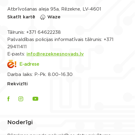
Atbrīvošanas aleja 95a, Rēzekne, LV-4601
Skatīt kartē
Waze
Tālrunis:
+371 64622238
Pašvaldības policijas informatīvais tālrunis:
+371
29411411
E-pasts:
info@rezeknesnovads.lv
E-adrese
Darba laiks: P.-Pk. 8.00–16.30
Rekvizīti
Noderīgi