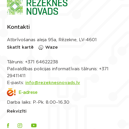
Kontakti
Atbrīvošanas aleja 95a, Rēzekne, LV-4601
Skatīt kartē
Waze
Tālrunis:
+371 64622238
Pašvaldības policijas informatīvais tālrunis:
+371
29411411
E-pasts:
info@rezeknesnovads.lv
E-adrese
Darba laiks: P.-Pk. 8.00–16.30
Rekvizīti