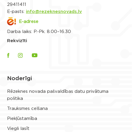
29411411
E-pasts:
info@rezeknesnovads.lv
E-adrese
Darba laiks: P.-Pk. 8.00–16.30
Rekvizīti
Noderīgi
Rēzeknes novada pašvaldības datu privātuma
politika
Trauksmes celšana
Piekļūstamība
Viegli lasīt