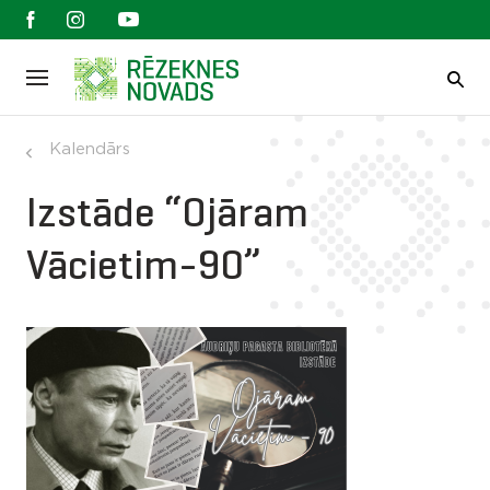
Kalendārs
Izstāde “Ojāram
Vācietim-90”