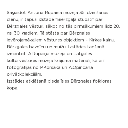
Sagaidot Antona Rupaiņa muzeja 35. dzimšanas
dienu, ir tapusi izstāde “Bieržgaļa stuosti” par
Bērzgales vēsturi, sākot no tās pirmsākumiem līdz 20.
gs. 30. gadiem. Tā stāsta par Bērzgales
ievērojamākajiem vēstures objektiem – Kirkas kalnu,
Bērzgales baznīcu un muižu. Izstādes tapšanā
izmantoti A.Rupaiņa muzeja un Latgales
kultūrvēstures muzeja krājuma materiāli, kā arī
fotogrāfijas no P.Korsaka un A.Opincāna
privātkolekcijām.
Izstādes atklāšanā piedalīsies Bērzgales folkloras
kopa.