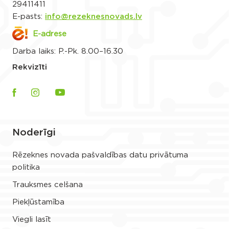
29411411
E-pasts:
info@rezeknesnovads.lv
E-adrese
Darba laiks: P.-Pk. 8.00–16.30
Rekvizīti
Noderīgi
Rēzeknes novada pašvaldības datu privātuma
politika
Trauksmes celšana
Piekļūstamība
Viegli lasīt