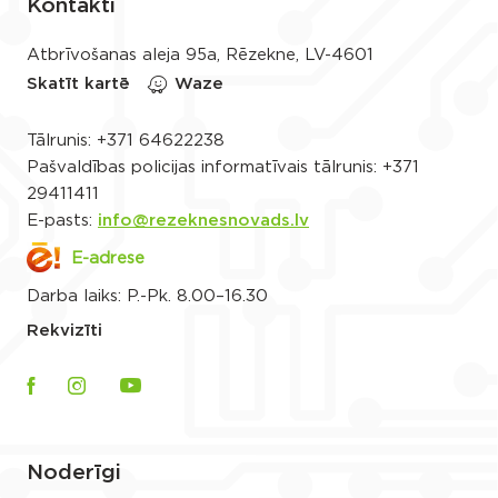
Kontakti
Atbrīvošanas aleja 95a, Rēzekne, LV-4601
Skatīt kartē
Waze
Tālrunis:
+371 64622238
Pašvaldības policijas informatīvais tālrunis:
+371
29411411
E-pasts:
info@rezeknesnovads.lv
E-adrese
Darba laiks: P.-Pk. 8.00–16.30
Rekvizīti
Noderīgi