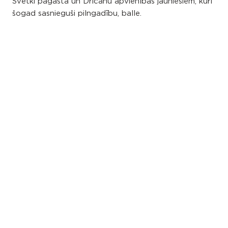
Svētki pagasta un Dricānu apvienības jauniešiem, kuri
šogad sasnieguši pilngadību, balle.