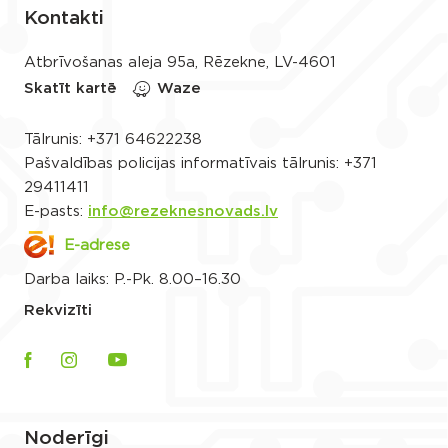
Kontakti
Atbrīvošanas aleja 95a, Rēzekne, LV-4601
Skatīt kartē
Waze
Tālrunis:
+371 64622238
Pašvaldības policijas informatīvais tālrunis:
+371
29411411
E-pasts:
info@rezeknesnovads.lv
E-adrese
Darba laiks: P.-Pk. 8.00–16.30
Rekvizīti
Noderīgi