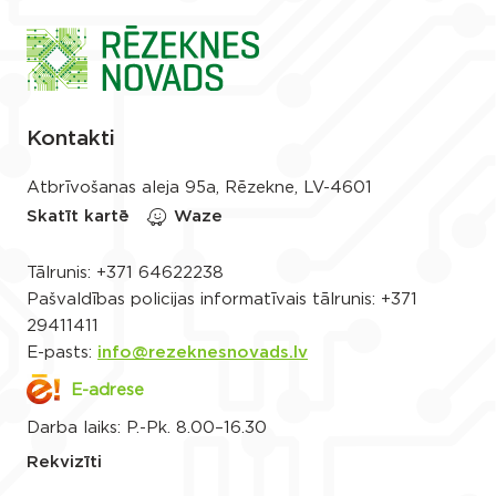
Kontakti
Atbrīvošanas aleja 95a, Rēzekne, LV-4601
Skatīt kartē
Waze
Tālrunis:
+371 64622238
Pašvaldības policijas informatīvais tālrunis:
+371
29411411
E-pasts:
info@rezeknesnovads.lv
E-adrese
Darba laiks: P.-Pk. 8.00–16.30
Rekvizīti