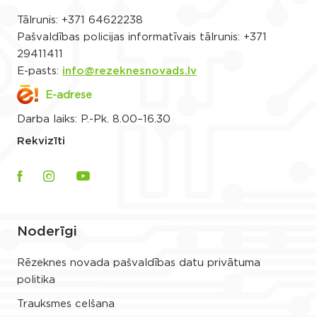
Tālrunis:
+371 64622238
Pašvaldības policijas informatīvais tālrunis:
+371
29411411
E-pasts:
info@rezeknesnovads.lv
E-adrese
Darba laiks: P.-Pk. 8.00–16.30
Rekvizīti
Noderīgi
Rēzeknes novada pašvaldības datu privātuma
politika
Trauksmes celšana