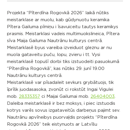
Projekta “Pīterdīna Rogovkā 2026” laikā nūtiks
meistarklase ar muolu, kab gūdynuotu keramika
Pītera Gailuma pīmiņu i īsavuiceitu tautys keramikys
prasmis. Meistarklasi vadeis multimuokslineica, Pītera
sīva Maija Gailuma Nautrānu kulturys centrā.
Meistarklasē byus vareiba izveiduot gleznu ar nu
muola gataveitu puču, lopu, zvieru i tt. Vysi
meistarklasē topušī dorbi tiks izstuodeiti pasuokumā
“Pīterdīna Rogovkā”, kas nūtiks 29. junī 19.00
Nautrānu kulturys centrā.
Meistarklasē var pīsadaleit sevkurs grybātuojs, tik
īprīšk juodasasoka, zvonūt ci rokstūt Ingai Vigulei
mob.
28335357
ci Maijai Gailumai mob.
26404003
.
Daleiba meistarklasē ir bez moksys, i piec izstuodis
kotrys varēs sovus izgataveitūs darbeņus pajimt sev.
Nautrānu apvīneibys puorvaļdis projekts “Pīterdīna
Rogovkā 2026” teik eistynuots ar Latvīšu