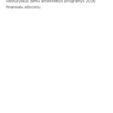
viesturyskūs zemu atteisteibys programys 2026
finansialu atbolstu.