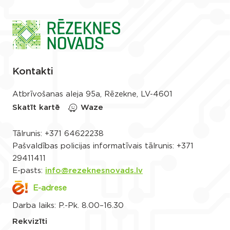
Kontakti
Atbrīvošanas aleja 95a, Rēzekne, LV-4601
Skatīt kartē
Waze
Tālrunis:
+371 64622238
Pašvaldības policijas informatīvais tālrunis:
+371
29411411
E-pasts:
info@rezeknesnovads.lv
E-adrese
Darba laiks: P.-Pk. 8.00–16.30
Rekvizīti