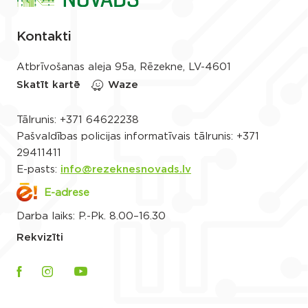
Kontakti
Atbrīvošanas aleja 95a, Rēzekne, LV-4601
Skatīt kartē
Waze
Tālrunis:
+371 64622238
Pašvaldības policijas informatīvais tālrunis:
+371
29411411
E-pasts:
info@rezeknesnovads.lv
E-adrese
Darba laiks: P.-Pk. 8.00–16.30
Rekvizīti