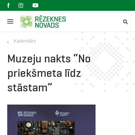
Kalendārs
Muzeju nakts “No
priekšmeta līdz
stāstam”