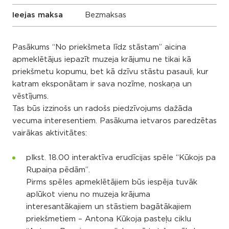
Ieejas maksa
Bezmaksas
Pasākums “No priekšmeta līdz stāstam” aicina
apmeklētājus iepazīt muzeja krājumu ne tikai kā
priekšmetu kopumu, bet kā dzīvu stāstu pasauli, kur
katram eksponātam ir sava nozīme, noskaņa un
vēstījums.
Tas būs izzinošs un radošs piedzīvojums dažāda
vecuma interesentiem. Pasākuma ietvaros paredzētas
vairākas aktivitātes:
plkst. 18.00 interaktīva erudīcijas spēle “Kūkojs pa
Rupaiņa pēdām”.
Pirms spēles apmeklētājiem būs iespēja tuvāk
aplūkot vienu no muzeja krājuma
interesantākajiem un stāstiem bagātākajiem
priekšmetiem – Antona Kūkoja pasteļu ciklu