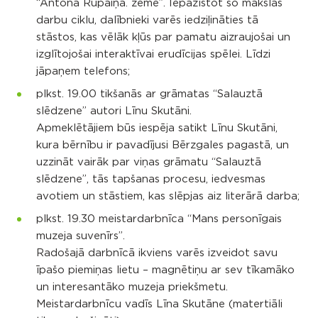
“Antona Rupaiņa. zeme”. Iepazīstot šo mākslas
darbu ciklu, dalībnieki varēs iedziļināties tā
stāstos, kas vēlāk kļūs par pamatu aizraujošai un
izglītojošai interaktīvai erudīcijas spēlei. Līdzi
jāpaņem telefons;
plkst. 19.00 tikšanās ar grāmatas “Salauztā
slēdzene” autori Līnu Skutāni.
Apmeklētājiem būs iespēja satikt Līnu Skutāni,
kura bērnību ir pavadījusi Bērzgales pagastā, un
uzzināt vairāk par viņas grāmatu “Salauztā
slēdzene”, tās tapšanas procesu, iedvesmas
avotiem un stāstiem, kas slēpjas aiz literārā darba;
plkst. 19.30 meistardarbnīca “Mans personīgais
muzeja suvenīrs”.
Radošajā darbnīcā ikviens varēs izveidot savu
īpašo piemiņas lietu – magnētiņu ar sev tīkamāko
un interesantāko muzeja priekšmetu.
Meistardarbnīcu vadīs Līna Skutāne (matertiāli