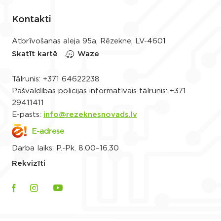
Kontakti
Atbrīvošanas aleja 95a, Rēzekne, LV-4601
Skatīt kartē
Waze
Tālrunis:
+371 64622238
Pašvaldības policijas informatīvais tālrunis:
+371
29411411
E-pasts:
info@rezeknesnovads.lv
E-adrese
Darba laiks: P.-Pk. 8.00–16.30
Rekvizīti