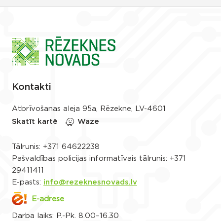
Kontakti
Atbrīvošanas aleja 95a, Rēzekne, LV-4601
Skatīt kartē
Waze
Tālrunis:
+371 64622238
Pašvaldības policijas informatīvais tālrunis:
+371
29411411
E-pasts:
info@rezeknesnovads.lv
E-adrese
Darba laiks: P.-Pk. 8.00–16.30