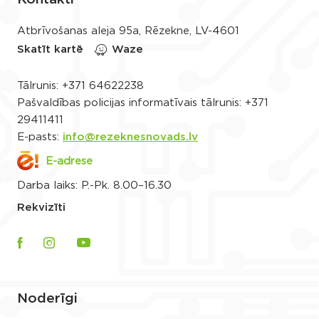
Atbrīvošanas aleja 95a, Rēzekne, LV-4601
Skatīt kartē
Waze
Tālrunis:
+371 64622238
Pašvaldības policijas informatīvais tālrunis:
+371
29411411
E-pasts:
info@rezeknesnovads.lv
E-adrese
Darba laiks: P.-Pk. 8.00–16.30
Rekvizīti
Noderīgi