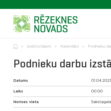
Iedzīvotājiem
Kalendārs
Podnieku dar
Podnieku darbu izst
Datums
01.04.202
Laiks
00:00
Norises vieta
Sakstagala