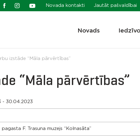
Novada kontakti
Jautāt pašvaldībai
Novads
Iedzīv
bu izstāde “Māla pārvērtības”
āde “Māla pārvērtības”
3 - 30.04.2023
 pagasta F. Trasuna muzejs “Kolnasāta”