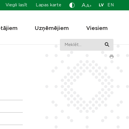
A
Viegli lasīt
Lapas karte
LV
EN
A
+
otājiem
Uzņēmējiem
Viesiem