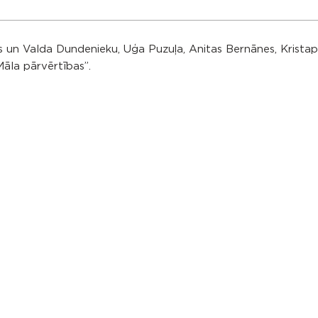
s
 un Valda Dundenieku, Uģa Puzuļa, Anitas Bernānes, Kristap
āla pārvērtības”.