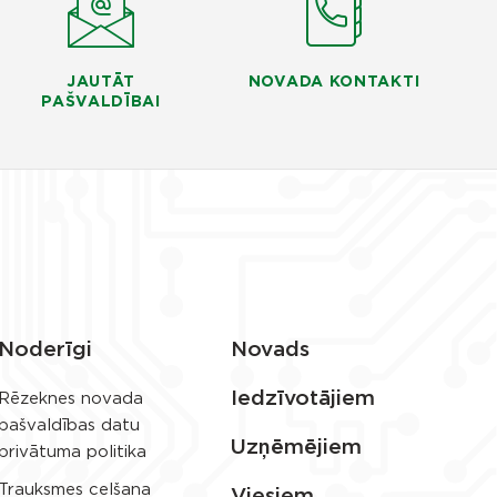
JAUTĀT
NOVADA KONTAKTI
PAŠVALDĪBAI
Noderīgi
Novads
Iedzīvotājiem
Rēzeknes novada
pašvaldības datu
Uzņēmējiem
privātuma politika
Trauksmes celšana
Viesiem