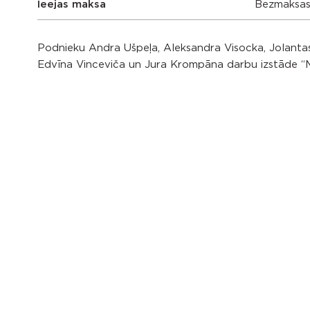
Ieejas maksa
Bezmaksa
Podnieku Andra Ušpeļa, Aleksandra Visocka, Jolantas
Edvīna Vinceviča un Jura Krompāna darbu izstāde “M