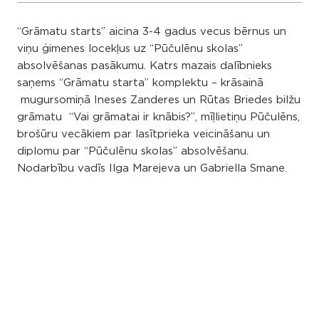
“Grāmatu starts” aicina 3-4 gadus vecus bērnus un
viņu ģimenes locekļus uz “Pūčulēnu skolas”
absolvēšanas pasākumu. Katrs mazais dalībnieks
saņems “Grāmatu starta” komplektu – krāsainā
mugursomiņā Ineses Zanderes un Rūtas Briedes bilžu
grāmatu “Vai grāmatai ir knābis?”, mīļlietiņu Pūčulēns,
brošūru vecākiem par lasītprieka veicināšanu un
diplomu par “Pūčulēnu skolas” absolvēšanu.
Nodarbību vadīs Ilga Marejeva un Gabriella Smane.