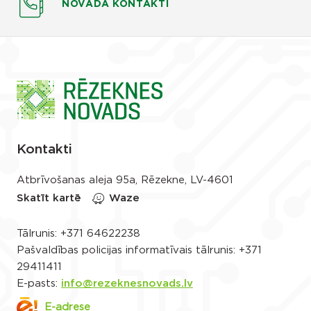
NOVADA KONTAKTI
Kontakti
Atbrīvošanas aleja 95a, Rēzekne, LV-4601
Skatīt kartē
Waze
Tālrunis:
+371 64622238
Pašvaldības policijas informatīvais tālrunis:
+371
29411411
E-pasts:
info@rezeknesnovads.lv
E-adrese