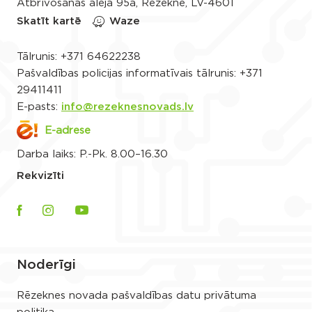
Atbrīvošanas aleja 95a, Rēzekne, LV-4601
Skatīt kartē
Waze
Tālrunis:
+371 64622238
Pašvaldības policijas informatīvais tālrunis:
+371
29411411
E-pasts:
info@rezeknesnovads.lv
E-adrese
Darba laiks: P.-Pk. 8.00–16.30
Rekvizīti
Noderīgi
Rēzeknes novada pašvaldības datu privātuma