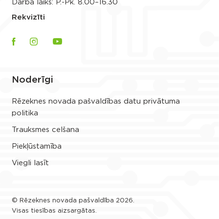
Darba laiks: P.-Pk. 8.00–16.30
Rekvizīti
Noderīgi
Rēzeknes novada pašvaldības datu privātuma
politika
Trauksmes celšana
Piekļūstamība
Viegli lasīt
© Rēzeknes novada pašvaldība 2026.
Visas tiesības aizsargātas.