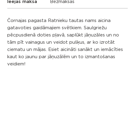
Ieejas maksa
Bezmaksas
Čornajas pagasta Ratnieku tautas nams aicina
gatavoties gaidāmajiem svētkiem. Saulgriežu
pēcpusdienā doties pļavā, saplūkt jāņuzāles un no
tām pīt vainagus un veidot pušķus, ar ko izrotāt
ciematu un mājas. Esiet aicināti sanākt un iemācīties
kaut ko jaunu par jāņuzālēm un to izmantošanas
veidiem!