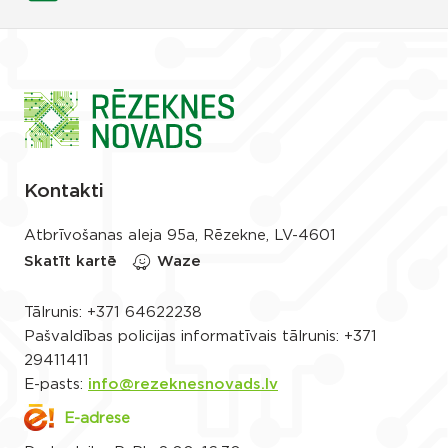
Kontakti
Atbrīvošanas aleja 95a, Rēzekne, LV-4601
Skatīt kartē
Waze
Tālrunis:
+371 64622238
Pašvaldības policijas informatīvais tālrunis:
+371
29411411
E-pasts:
info@rezeknesnovads.lv
E-adrese