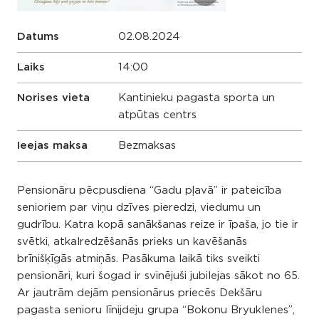
Datums
02.08.2024
Laiks
14:00
Norises vieta
Kantinieku pagasta sporta un
atpūtas centrs
Ieejas maksa
Bezmaksas
Pensionāru pēcpusdiena “Gadu pļavā” ir pateicība
senioriem par viņu dzīves pieredzi, viedumu un
gudrību. Katra kopā sanākšanas reize ir īpaša, jo tie ir
svētki, atkalredzēšanās prieks un kavēšanās
brīnišķīgās atmiņās. Pasākuma laikā tiks sveikti
pensionāri, kuri šogad ir svinējuši jubilejas sākot no 65.
Ar jautrām dejām pensionārus priecēs Dekšāru
pagasta senioru līnijdeju grupa “Bokonu Bryuklenes”,