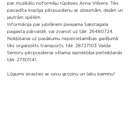
par muzikālo noformēju rūpēsies Anna Višķere. Tiks
pavadīta kopīga pēcpusdienu ar dziesmām, dejām un
jautrām spēlēm.
Informācija par jubilāriem pieejama Sakstagala
pagasta pārvaldē, vai zvanot uz tālr. 26480724.
Nokļūšanai uz pasākumu nepieciešamības gadījumā
tiks organizēts transports, tālr. 28727103 Valda.
Senioru pēcpusdienai vēlama iepriekšēja pieteikšanās
tālr. 27301141.
Lūgums ierasties ar savu groziņu un labu kaimiņu!