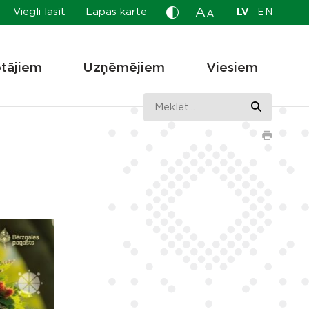
A
Viegli lasīt
Lapas karte
LV
EN
A
+
otājiem
Uzņēmējiem
Viesiem