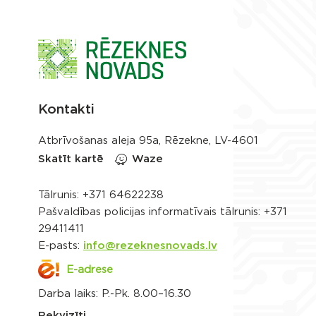
Kontakti
Atbrīvošanas aleja 95a, Rēzekne, LV-4601
Skatīt kartē
Waze
Tālrunis:
+371 64622238
Pašvaldības policijas informatīvais tālrunis:
+371
29411411
E-pasts:
info@rezeknesnovads.lv
E-adrese
Darba laiks: P.-Pk. 8.00–16.30
Rekvizīti