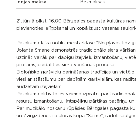
Ieejas maksa
Bezmaksas
21. jūnijā plkst. 16.00 Bērzgales pagasta kultūras na
pievienoties ielīgošanai un kopā izjust vasaras saulgr
Pasākuma laikā notiks meistarklase “No pļavas līdz g
Jolanta Smane demonstrēs tradicionālo siera vārīšan
uzzināt vairāk par dabīgu izejvielu izmantošanu, viet
protams, piedalīties siera vārīšanas procesā.
Bioloģisko garšvielu darināšanas tradīcijas un vietējo 
viesi ar stāstījumu par dabīgām garšvielām, kas radīt
audzētām izejvielām.
Pasākuma aktivitātes veicina izpratni par tradicionā
resursu izmantošanu, ilgtspējīgu pārtikas patēriņu un
Par muzikālo noskaņu rūpēsies Bērzgales pagasta ku
un Zvirgzdenes folkloras kopa “Saime”, radot saulgri