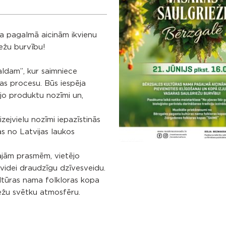
ma pagalmā aicinām ikvienu
iežu burvību!
aldam”, kur saimniece
as procesu. Būs iespēja
ējo produktu nozīmi un,
izejvielu nozīmi iepazīstinās
as no Latvijas laukos
lajām prasmēm, vietējo
 videi draudzīgu dzīvesveidu.
ltūras nama folkloras kopa
ežu svētku atmosfēru.