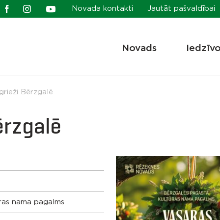
Novada kontakti
Jautāt pašvaldībai
Novads
Iedzīv
grieži Bērzgalē
ērzgalē
ūras nama pagalms