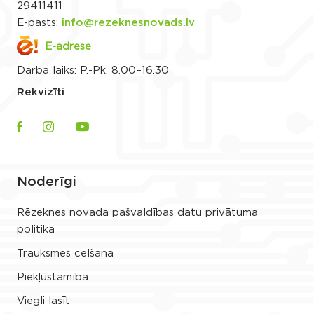
29411411
E-pasts:
info@rezeknesnovads.lv
E-adrese
Darba laiks: P.-Pk. 8.00–16.30
Rekvizīti
Noderīgi
Rēzeknes novada pašvaldības datu privātuma
politika
Trauksmes celšana
Piekļūstamība
Viegli lasīt