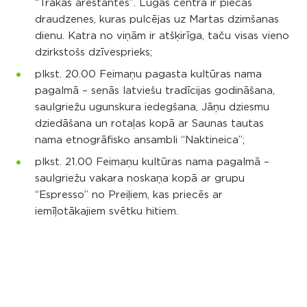
“Trakās arestantes”. Lugas centrā ir piecas
draudzenes, kuras pulcējas uz Martas dzimšanas
dienu. Katra no viņām ir atšķirīga, taču visas vieno
dzirkstošs dzīvesprieks;
plkst. 20.00 Feimaņu pagasta kultūras nama
pagalmā – senās latviešu tradīcijas godināšana,
saulgriežu ugunskura iedegšana, Jāņu dziesmu
dziedāšana un rotaļas kopā ar Saunas tautas
nama etnogrāfisko ansambli “Naktineica”;
plkst. 21.00 Feimaņu kultūras nama pagalmā –
saulgriežu vakara noskaņa kopā ar grupu
“Espresso” no Preiļiem, kas priecēs ar
iemīļotākajiem svētku hitiem.