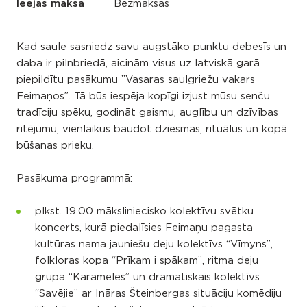
Ieejas maksa
Bezmaksas
Kad saule sasniedz savu augstāko punktu debesīs un
daba ir pilnbriedā, aicinām visus uz latviskā garā
piepildītu pasākumu ”Vasaras saulgriežu vakars
Feimaņos”. Tā būs iespēja kopīgi izjust mūsu senču
tradīciju spēku, godināt gaismu, auglību un dzīvības
ritējumu, vienlaikus baudot dziesmas, rituālus un kopā
būšanas prieku.
Pasākuma programmā:
plkst. 19.00 māksliniecisko kolektīvu svētku
koncerts, kurā piedalīsies Feimaņu pagasta
kultūras nama jauniešu deju kolektīvs “Vīmyns”,
folkloras kopa “Prīkam i spākam”, ritma deju
grupa “Karameles” un dramatiskais kolektīvs
“Savējie” ar Ināras Šteinbergas situāciju komēdiju