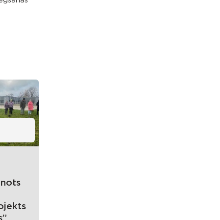
iegšanas
enots
ojekts
s”