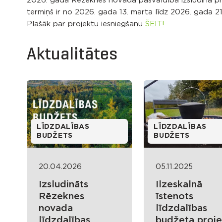
2026. gadā Rēzeknes novada pašvaldība izsludina pro
termiņš ir no 2026. gada 13. marta līdz 2026. gada 21.
Plašāk par projektu iesniegšanu
ŠEIT!
Aktualitātes
LĪDZDALĪBAS
LĪDZDALĪBAS
BUDŽETS
BUDŽETS
20.04.2026
05.11.2025
Izsludināts
Ilzeskalnā
Rēzeknes
īstenots
novada
līdzdalības
līdzdalības
budžeta proje