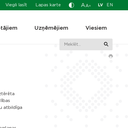
A
Viegli lasīt
Lapas karte
LV
EN
A
+
otājiem
Uzņēmējiem
Viesiem
ztērēta
lības
u atbildīga