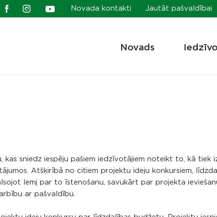
Novada kontakti
Jautāt pašvaldībai
Novads
Iedzīv
kas sniedz iespēju pašiem iedzīvotājiem noteikt to, kā tiek i
tājumos. Atšķirībā no citiem projektu ideju konkursiem, līdzda
balsojot lemj par to īstenošanu, savukārt par projekta ieviešan
darbību ar pašvaldību.