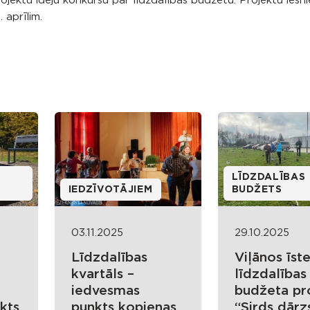
jektu ideju konkursu par līdzdalības budžetu. Projektu iesn
 aprīlim.
LĪDZDALĪBAS
IEDZĪVOTĀJIEM
BUDŽETS
03.11.2025
29.10.2025
Līdzdalības
Viļānos īst
kvartāls –
līdzdalības
iedvesmas
budžeta pr
kts
punkts kopienas
“Sirds dārz