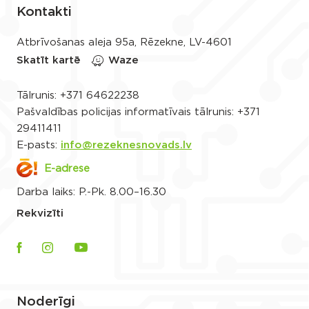
Kontakti
Atbrīvošanas aleja 95a, Rēzekne, LV-4601
Skatīt kartē
Waze
Tālrunis:
+371 64622238
Pašvaldības policijas informatīvais tālrunis:
+371
29411411
E-pasts:
info@rezeknesnovads.lv
E-adrese
Darba laiks: P.-Pk. 8.00–16.30
Rekvizīti
Noderīgi