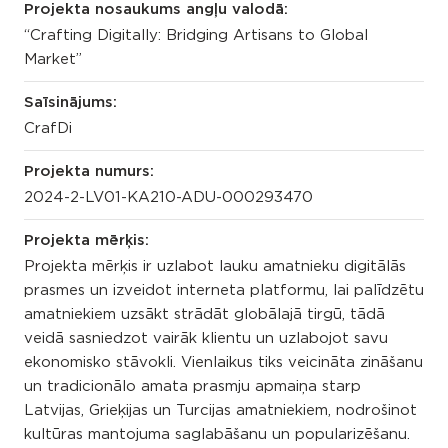
Projekta nosaukums angļu valodā:
“Crafting Digitally: Bridging Artisans to Global
Market”
Saīsinājums:
CrafDi
Projekta numurs:
2024-2-LV01-KA210-ADU-000293470
Projekta mērķis:
Projekta mērķis ir uzlabot lauku amatnieku digitālās
prasmes un izveidot interneta platformu, lai palīdzētu
amatniekiem uzsākt strādāt globālajā tirgū, tādā
veidā sasniedzot vairāk klientu un uzlabojot savu
ekonomisko stāvokli. Vienlaikus tiks veicināta zināšanu
un tradicionālo amata prasmju apmaiņa starp
Latvijas, Grieķijas un Turcijas amatniekiem, nodrošinot
kultūras mantojuma saglabāšanu un popularizēšanu.