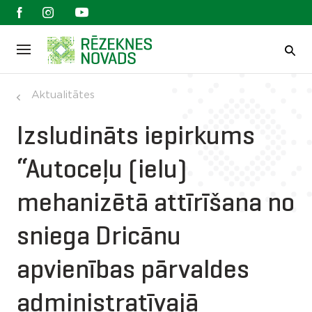
Aktualitātes
Izsludināts iepirkums
“Autoceļu (ielu)
mehanizētā attīrīšana no
sniega Dricānu
apvienības pārvaldes
administratīvajā