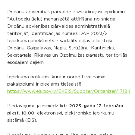
Dricānu apvienības pārvalde ir izsludinājusi iepirkumu
"Autoceļu (ielu) mehanizētā attīrīšana no sniega
Dricānu apvienības pārvaldes administratīvajā
teritorijā", identifikācijas numurs DAP 2023/2.
Iepirkuma priekšmets ir sadalīts daļās atbilstoši
Dricānu, Gaigalavas, Nagļu, Strūžānu, Kantinieku,
Sakstagala, Rikavas un Ozolmuižas pagastu teritorijās
esošajiem ceļiem.
Iepirkuma nolikums, kurā ir norādīti veicamie
pakalpojumi, ir pieejams tiešsaistē
https://www.eis.gov.lv/EKEIS/Supplier/Organizer/17184
.
Piedāvājumu jāiesniedz līdz
2023. gada 17. februāra
plkst. 10.00,
elektroniski, elektronisko iepirkumu
sistēmā (EIS).
Paredzamā līgumcena visas Dricānu apvienības