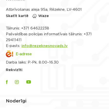
Atbrīvošanas aleja 95a, Rēzekne, LV-4601
Skatīt kartē
Waze
Tālrunis:
+371 64622238
Pašvaldības policijas informatīvais tālrunis:
+371
29411411
E-pasts:
info@rezeknesnovads.lv
E-adrese
Darba laiks: P.-Pk. 8.00–16.30
Rekvizīti
Noderīgi