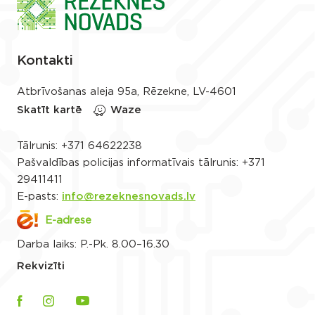
Kontakti
Atbrīvošanas aleja 95a, Rēzekne, LV-4601
Skatīt kartē
Waze
Tālrunis:
+371 64622238
Pašvaldības policijas informatīvais tālrunis:
+371
29411411
E-pasts:
info@rezeknesnovads.lv
E-adrese
Darba laiks: P.-Pk. 8.00–16.30
Rekvizīti