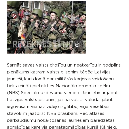
Sargāt savas valsts drošību un neatkarību ir godpilns
pienākums katram valsts pilsonim, tāpēc Latvijas
jaunieši, kuri domā par militārās karjeras veidošanu,
tiek aicināti pieteikties Nacionālo bruņoto spēku
(NBS) Speciālo uzdevumu vienībā. Jaunietim ir jābūt
Latvijas valsts pilsonim, jāzina valsts valoda, jābūt
ieguvušam vismaz vidējo izglītību, viņa veselības
stāvoklim jāatbilst NBS prasībām. Pēc atlases
pārbaudījumu nokārtošanas jauniešiem paredzētas
apmācības kareivja pamatapmācības kursā Kājnieku