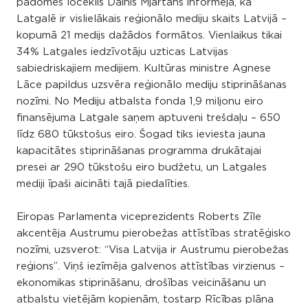
padomes loceklis Dainis Mjartāns informēja, ka
Latgalē ir vislielākais reģionālo mediju skaits Latvijā –
kopumā 21 medijs dažādos formātos. Vienlaikus tikai
34% Latgales iedzīvotāju uzticas Latvijas
sabiedriskajiem medijiem. Kultūras ministre Agnese
Lāce papildus uzsvēra reģionālo mediju stiprināšanas
nozīmi. No Mediju atbalsta fonda 1,9 miljonu eiro
finansējuma Latgale saņem aptuveni trešdaļu – 650
līdz 680 tūkstošus eiro. Šogad tiks ieviesta jauna
kapacitātes stiprināšanas programma drukātajai
presei ar 290 tūkstošu eiro budžetu, un Latgales
mediji īpaši aicināti tajā piedalīties.
Eiropas Parlamenta viceprezidents Roberts Zīle
akcentēja Austrumu pierobežas attīstības stratēģisko
nozīmi, uzsverot: “Visa Latvija ir Austrumu pierobežas
reģions”. Viņš iezīmēja galvenos attīstības virzienus –
ekonomikas stiprināšanu, drošības veicināšanu un
atbalstu vietējām kopienām, tostarp Rīcības plāna