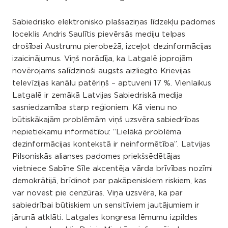
Sabiedrisko elektronisko plašsaziņas līdzekļu padomes
loceklis Andris Saulītis pievērsās mediju telpas
drošībai Austrumu pierobežā, izceļot dezinformācijas
izaicinājumus. Viņš norādīja, ka Latgalē joprojām
novērojams salīdzinoši augsts aizliegto Krievijas
televīzijas kanālu patēriņš – aptuveni 17 %. Vienlaikus
Latgalē ir zemākā Latvijas Sabiedriskā medija
sasniedzamība starp reģioniem. Kā vienu no
būtiskākajām problēmām viņš uzsvēra sabiedrības
nepietiekamu informētību: “Lielākā problēma
dezinformācijas kontekstā ir neinformētība”. Latvijas
Pilsoniskās alianses padomes priekšsēdētājas
vietniece Sabīne Sīle akcentēja vārda brīvības nozīmi
demokrātijā, brīdinot par pakāpeniskiem riskiem, kas
var novest pie cenzūras. Viņa uzsvēra, ka par
sabiedrībai būtiskiem un sensitīviem jautājumiem ir
jārunā atklāti. Latgales kongresa lēmumu izpildes