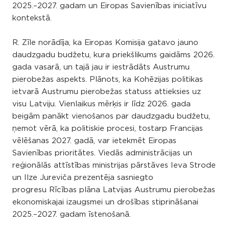
2025.–2027. gadam un Eiropas Savienības iniciatīvu
kontekstā.
R. Zīle norādīja, ka Eiropas Komisija gatavo jauno
daudzgadu budžetu, kura priekšlikums gaidāms 2026.
gada vasarā, un tajā jau ir iestrādāts Austrumu
pierobežas aspekts. Plānots, ka Kohēzijas politikas
ietvarā Austrumu pierobežas statuss attieksies uz
visu Latviju. Vienlaikus mērķis ir līdz 2026. gada
beigām panākt vienošanos par daudzgadu budžetu,
ņemot vērā, ka politiskie procesi, tostarp Francijas
vēlēšanas 2027. gadā, var ietekmēt Eiropas
Savienības prioritātes. Viedās administrācijas un
reģionālās attīstības ministrijas pārstāves Ieva Strode
un Ilze Jureviča prezentēja sasniegto
progresu Rīcības plāna Latvijas Austrumu pierobežas
ekonomiskajai izaugsmei un drošības stiprināšanai
2025.–2027. gadam īstenošanā.