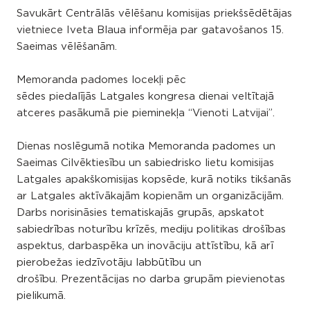
Savukārt Centrālās vēlēšanu komisijas priekšsēdētājas
vietniece Iveta Blaua informēja par gatavošanos 15.
Saeimas vēlēšanām.
Memoranda padomes locekļi pēc
sēdes piedalījās Latgales kongresa dienai veltītajā
atceres pasākumā pie pieminekļa “Vienoti Latvijai”.
Dienas noslēgumā notika Memoranda padomes un
Saeimas Cilvēktiesību un sabiedrisko lietu komisijas
Latgales apakškomisijas kopsēde, kurā notiks tikšanās
ar Latgales aktīvākajām kopienām un organizācijām.
Darbs norisināsies tematiskajās grupās, apskatot
sabiedrības noturību krīzēs, mediju politikas drošības
aspektus, darbaspēka un inovāciju attīstību, kā arī
pierobežas iedzīvotāju labbūtību un
drošību. Prezentācijas no darba grupām pievienotas
pielikumā.