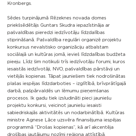
Kronbergs.
Sēdes turpinājumā Rēzeknes novada domes
priekšsēdētājs Guntars Skudra iepazīstināja ar
pašvaldības pieredzi iedzīvotāju līdzdalības
stiprināšanā. Pašvaldība regulāri organizē projektu
konkursus nevalstisko organizāciju atbalstam
sociālajā un kultūras jomā, ievieš līdzdalības budžeta
pieeju. Līdz šim notikuši trīs iedzīvotāju forumi, kuros
iesaistās iedzīvotāji, NVO, pašvaldības pārstāvji un
vietējās kopienas. Tāpat jauniešiem tiek nodrošinātas
plašas iespējas līdzdarboties – izglītībā, brīvprātīgajā
darbā, pašpārvaldēs un lēmumu pieņemšanas
procesos. Ik gadu tiek izsludināti pieci jauniešu
projektu konkursi, veicinot jauniešu iesaisti
sabiedriskajās aktivitātēs un nodarbinātībā. Kultūras
ministre Agnese Lāce uzsvēra finansējuma iespējas
programmā “Drošas kopienas”, kā arī akcentēja
drošības jautājumu nozīmi reģiona attīstībā.