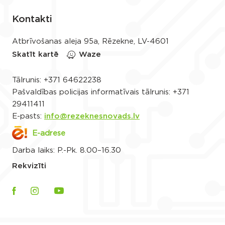
Kontakti
Atbrīvošanas aleja 95a, Rēzekne, LV-4601
Skatīt kartē
Waze
Tālrunis:
+371 64622238
Pašvaldības policijas informatīvais tālrunis:
+371
29411411
E-pasts:
info@rezeknesnovads.lv
E-adrese
Darba laiks: P.-Pk. 8.00–16.30
Rekvizīti