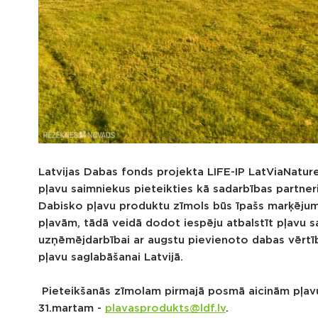
Latvijas Dabas fonds projekta LIFE-IP LatViaNatur
pļavu saimniekus pieteikties kā sadarbības partne
Dabisko pļavu produktu zīmols būs īpašs marķējum
pļavām, tādā veidā dodot iespēju atbalstīt pļavu 
uzņēmējdarbībai ar augstu pievienoto dabas vērtīb
pļavu saglabāšanai Latvijā.
Pieteikšanās zīmolam pirmajā posmā aicinām pļavu
31.martam -
plavasprodukts@ldf.lv
.