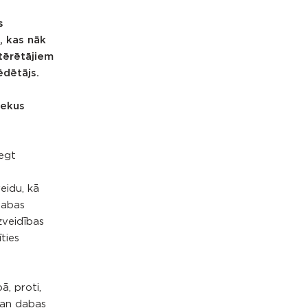
s
, kas nāk
tērētājiem
ēdētājs.
iekus
iegt
eidu, kā
dabas
zveidības
ties
, proti,
gan dabas