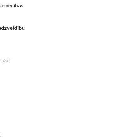
imniecības
audzveidību
t par
,