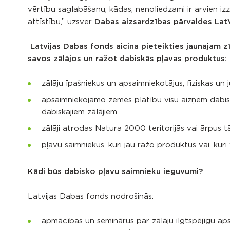
vērtību saglabāšanu, kādas, nenoliedzami ir arvien i
attīstību,” uzsver
Dabas aizsardzības pārvaldes LatV
Latvijas Dabas fonds aicina pieteikties jaunajam 
savos zālājos un ražot dabiskās pļavas produktus:
zālāju īpašniekus un apsaimniekotājus, fiziskas un 
apsaimniekojamo zemes platību visu aizņem dabiskie 
dabiskajiem zālājiem
zālāji atrodas Natura 2000 teritorijās vai ārpus 
pļavu saimniekus, kuri jau ražo produktus vai, kur
Kādi būs dabisko pļavu saimnieku ieguvumi?
Latvijas Dabas fonds nodrošinās:
apmācības un seminārus par zālāju ilgtspējīgu a