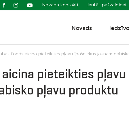
Novada kontakti
Jautāt pašvaldībai
Novads
Iedzīv
abas fonds aicina pieteikties pļavu īpašniekus jaunam dabis
aicina pieteikties pļavu
abisko pļavu produktu