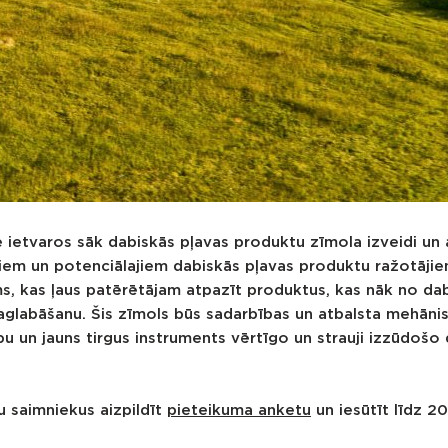
e ietvaros
sāk dabiskās pļavas produktu zīmola izveidi un 
riem un potenciālajiem dabiskās pļavas produktu ražotājie
s, kas ļaus patērētājam atpazīt produktus, kas nāk no da
saglabāšanu. Šis zīmols būs sadarbības un atbalsta mehāni
u un jauns tirgus instruments vērtīgo un strauji izzūdošo
 saimniekus aizpildīt
pieteikuma anketu
un iesūtīt līdz 2