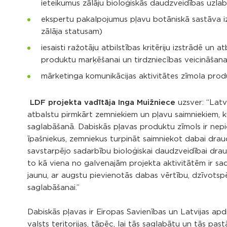
ieteikumus zālāju bioloģiskās daudzveidības uzla
ekspertu pakalpojumus pļavu botāniskā sastāva izvē
zālāja statusam)
iesaisti ražotāju atbilstības kritēriju izstrādē un 
produktu marķēšanai un tirdzniecības veicināšana
mārketinga komunikācijas aktivitātes zīmola produ
LDF projekta vadītāja Inga Muižniece
uzsver: “Latv
atbalstu pirmkārt zemniekiem un pļavu saimniekiem, ku
saglabāšanā. Dabiskās pļavas produktu zīmols ir nep
īpašniekus, zemniekus turpināt saimniekot dabai draud
savstarpējo sadarbību bioloģiskai daudzveidībai drau
to kā viena no galvenajām projekta aktivitātēm ir sa
jaunu, ar augstu pievienotās dabas vērtību, dzīvotsp
saglabāšanai.”
Dabiskās pļavas ir Eiropas Savienības un Latvijas apd
valsts teritorijas, tāpēc, lai tās saglabātu un tās pa