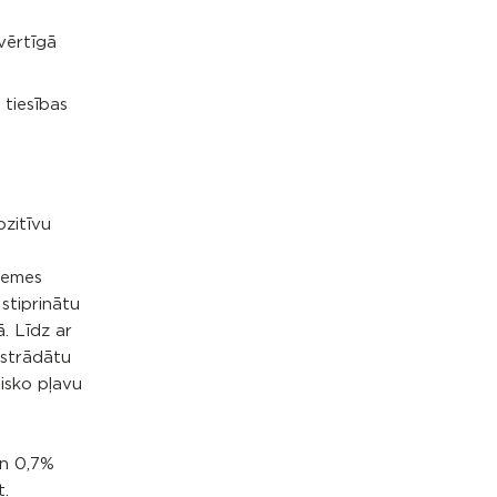
 vērtīgā
 tiesības
ozitīvu
 zemes
stiprinātu
. Līdz ar
zstrādātu
isko pļavu
en 0,7%
t.