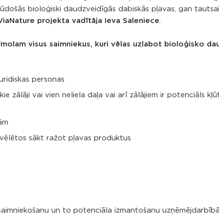
zzūdošās bioloģiski daudzveidīgās dabiskās pļavas, gan tautsa
iaNature projekta vadītāja Ieva Saleniece
.
zīmolam visus saimniekus, kuri vēlas uzlabot bioloģisko d
juridiskas personas
zālāji vai vien neliela daļa vai arī zālājiem ir potenciāls kļū
tām
i vēlētos sākt ražot pļavas produktus
psaimniekošanu un to potenciāla izmantošanu uzņēmējdarbībā