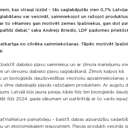
iem, kas strauji izzūd – tās saglabājušās vien 0,7% Latvija
saglabāšanu var veicināt, saimniekojot un ražojot produktus
 ar to vēlamies gan motivēt zemes īpašniekus, gan dot pa
š palīdz dabai,” saka Andrejs Briedis, LDF padomes priekšs
r atkarīga no cilvēka saimniekošanas. Tāpēc motivēt īpašn
i.
tbalstīt dabisko pļavu saimniekus un ar zīmola marķējumu sn
smi un devumu dabisko pļavu saglabāšanā. Zīmols kalpos kā
gu un bioloģiskās daudzveidības veicinošu apsaimniekošanas v
tes zīme dabiskajās pļavās ražotajiem produktiem. Ar augstu 
ojums Latvijā būs jauna pieeja, kāda līdz šim bioloģiskās daud
āt līdz 2024. gada sākumam un patērētāji ar to varēs iepazī
atViaNature pamatideju – balstīt dabas aizsardzību sadarbībā
anu un ekonomiskajiem ieguvumiem. Pļavas produkti veicinās 