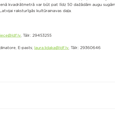
 vienā kvadrātmetrā var būt pat līdz 50 dažādām augu sugām
atvijai raksturīgās kultūrainavas daļa.
iece@ldf.lv
, Tālr.: 29453255
dinatore, E-pasts;
laura.lidaka@ldf.lv
, Tālr.: 29360646