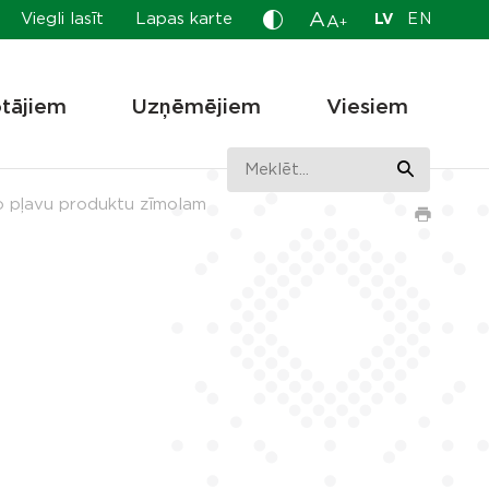
A
Viegli lasīt
Lapas karte
LV
EN
A
+
otājiem
Uzņēmējiem
Viesiem
ko pļavu produktu zīmolam