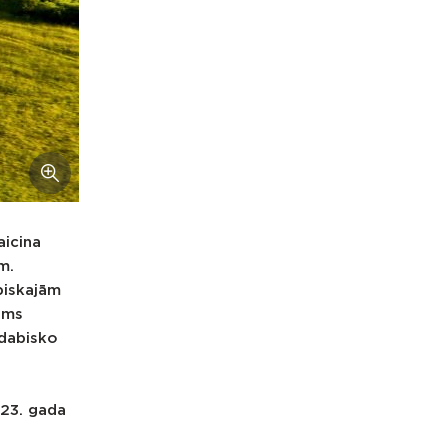
aicina
m.
biskajām
sms
 dabisko
023. gada