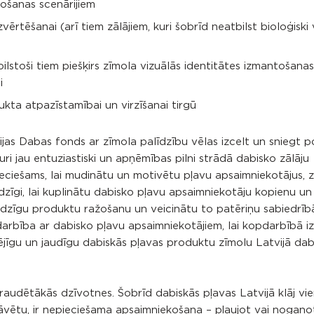
bošanas scenārijiem
rtēšanai (arī tiem zālājiem, kuri šobrīd neatbilst bioloģiski
atbilstoši tiem piešķirs zīmola vizuālās identitātes izmantošanas
i
kta atpazīstamībai un virzīšanai tirgū
ijas Dabas fonds ar zīmola palīdzību vēlas izcelt un sniegt p
ri jau entuziastiski un apņēmības pilni strādā dabisko zālāju
ieciešams, lai mudinātu un motivētu pļavu apsaimniekotājus,
zīgi, lai kuplinātu dabisko pļavu apsaimniekotāju kopienu un 
dzīgu produktu ražošanu un veicinātu to patēriņu sabiedrībā
darbība ar dabisko pļavu apsaimniekotājiem, lai kopdarbībā i
ējīgu un jaudīgu dabiskās pļavas produktu zīmolu Latvijā dab
raudētākās dzīvotnes. Šobrīd dabiskās pļavas Latvijā klāj vi
stāvētu, ir nepieciešama apsaimniekošana – pļaujot vai nogano