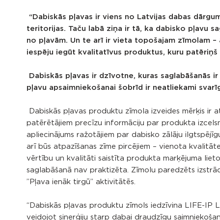
“Dabiskās pļavas ir viens no Latvijas dabas dārgum
teritorijas. Taču labā ziņa ir tā, ka dabisko pļavu 
no pļavām. Un te arī ir vieta topošajam zīmolam –
iespēju iegūt kvalitatīvus produktus, kuru patēriņ
Dabiskās pļavas ir dzīvotne, kuras saglabāšanās i
pļavu apsaimniekošanai šobrīd ir neatliekami svarīg
Dabiskās pļavas produktu zīmola izveides mērķis ir a
patērētājiem precīzu informāciju par produkta izcel
apliecinājums ražotājiem par dabisko zālāju ilgtspējī
arī būs atpazīšanas zīme pircējiem – vienota kvalitā
vērtību un kvalitāti saistīta produkta marķējuma liet
saglabāšanā nav praktizēta. Zīmolu paredzēts izstrād
”Pļava ienāk tirgū” aktivitātēs.
“Dabiskās pļavas produktu zīmols iedzīvina LIFE-IP L
veidojot sinerģiju starp dabai draudzīgu saimniekoš