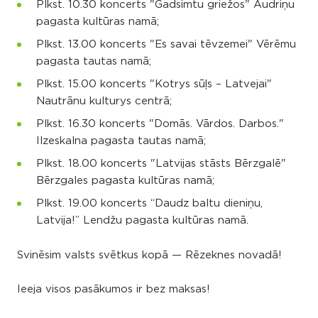
Plkst. 10.30 koncerts "Gadsimtu griežos" Audriņu
pagasta kultūras namā;
Plkst. 13.00 koncerts "Es savai tēvzemei" Vērēmu
pagasta tautas namā;
Plkst. 15.00 koncerts "Kotrys sūļs – Latvejai"
Nautrānu kulturys centrā;
Plkst. 16.30 koncerts "Domās. Vārdos. Darbos."
Ilzeskalna pagasta tautas namā;
Plkst. 18.00 koncerts "Latvijas stāsts Bērzgalē"
Bērzgales pagasta kultūras namā;
Plkst. 19.00 koncerts “Daudz baltu dieniņu,
Latvija!” Lendžu pagasta kultūras namā.
Svinēsim valsts svētkus kopā — Rēzeknes novadā!
Ieeja visos pasākumos ir bez maksas!