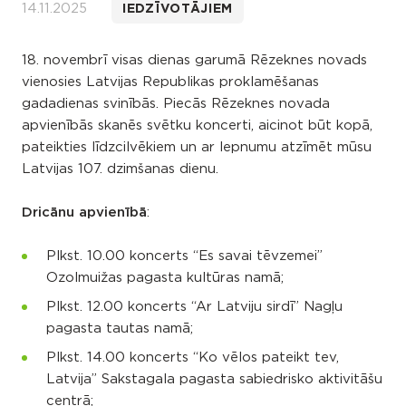
14.11.2025
IEDZĪVOTĀJIEM
18. novembrī visas dienas garumā Rēzeknes novads
vienosies Latvijas Republikas proklamēšanas
gadadienas svinībās. Piecās Rēzeknes novada
apvienībās skanēs svētku koncerti, aicinot būt kopā,
pateikties līdzcilvēkiem un ar lepnumu atzīmēt mūsu
Latvijas 107. dzimšanas dienu.
Dricānu apvienībā
:
Plkst. 10.00 koncerts “Es savai tēvzemei”
Ozolmuižas pagasta kultūras namā;
Plkst. 12.00 koncerts “Ar Latviju sirdī” Nagļu
pagasta tautas namā;
Plkst. 14.00 koncerts “Ko vēlos pateikt tev,
Latvija” Sakstagala pagasta sabiedrisko aktivitāšu
centrā;