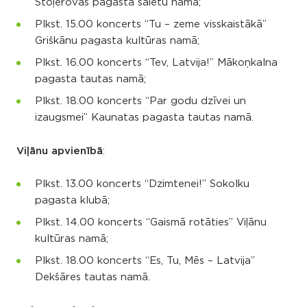
Stoļerovas pagasta saietu namā;
Plkst. 15.00 koncerts “Tu – zeme visskaistākā”
Griškānu pagasta kultūras namā;
Plkst. 16.00 koncerts “Tev, Latvija!” Mākoņkalna
pagasta tautas namā;
Plkst. 18.00 koncerts “Par godu dzīvei un
izaugsmei” Kaunatas pagasta tautas namā.
Viļānu apvienībā
:
Plkst. 13.00 koncerts “Dzimtenei!” Sokolku
pagasta klubā;
Plkst. 14.00 koncerts “Gaismā rotāties” Viļānu
kultūras namā;
Plkst. 18.00 koncerts “Es, Tu, Mēs – Latvija”
Dekšāres tautas namā.