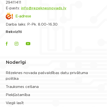
29411411
E-pasts:
info@rezeknesnovads.lv
E-adrese
Darba laiks: P.-Pk. 8.00–16.30
Rekvizīti
Noderīgi
Rēzeknes novada pašvaldības datu privātuma
politika
Trauksmes celšana
Piekļūstamība
Viegli lasīt