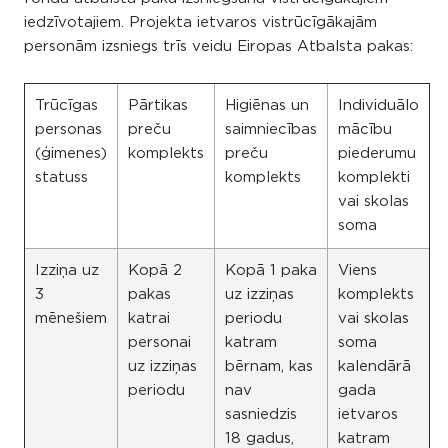
iedzīvotajiem. Projekta ietvaros vistrūcīgākajām
personām izsniegs trīs veidu Eiropas Atbalsta pakas:
Trūcīgas
Pārtikas
Higiēnas un
Individuālo
personas
preču
saimniecības
mācību
(ģimenes)
komplekts
preču
piederumu
statuss
komplekts
komplekti
vai skolas
soma
Izziņa uz
Kopā 2
Kopā 1 paka
Viens
3
pakas
uz izziņas
komplekts
mēnešiem
katrai
periodu
vai skolas
personai
katram
soma
uz izziņas
bērnam, kas
kalendārā
periodu
nav
gada
sasniedzis
ietvaros
18 gadus,
katram