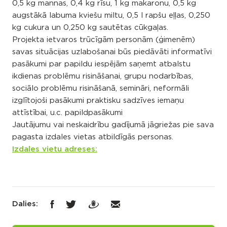
0,5 kg mannas, 0,4 kg rīsu, 1 kg makaronu, 0,5 kg
augstākā labuma kviešu miltu, 0,5 l rapšu eļļas, 0,250
kg cukura un 0,250 kg sautētas cūkgaļas.
Projekta ietvaros trūcīgām personām (ģimenēm)
savas situācijas uzlabošanai būs piedāvāti informatīvi
pasākumi par papildu iespējām saņemt atbalstu
ikdienas problēmu risināšanai, grupu nodarbības,
sociālo problēmu risināšanā, semināri, neformāli
izglītojoši pasākumi praktisku sadzīves iemaņu
attīstībai, u.c. papildpasākumi
Jautājumu vai neskaidrību gadījumā jāgriežas pie sava
pagasta izdales vietas atbildīgās personas.
Izdales vietu adreses:
Dalies: