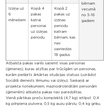
bērnam
Izziņa uz
Kopā 4
Kopā 2
vecumā
6
pakas
pakas uz
no 5-16
mēnešiem
katrai
izziņas
gadiem
personai
periodu
uz izziņas
katram
periodu
bērnam, kas
nav
sasniedzis
18 gadus
Atbalsta pakas varēs saņemt visas personas
(ģimenes), kuras atzītas par trūcīgām un personas,
kurām piešķirts ārkārtas situācijas statuss (uzrādot
Sociālā dienests lēmumu vai izziņu). Saskaņā ar
projekta noteikumiem, maznodrošinātām personām
(ģimenēm) atbalsta pakas nav paredzētas.
Vienā pārtikas preču komplektā (4,7 kg) ietilpst: 0,4
kg pilnpiena pulvera, 0,5 kg auzu pārslu, 0,4 kg griķu,