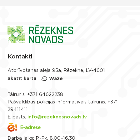
Kontakti
Atbrīvošanas aleja 95a, Rēzekne, LV-4601
Skatīt kartē
Waze
Tālrunis:
+371 64622238
Pašvaldības policijas informatīvais tālrunis:
+371
29411411
E-pasts:
info@rezeknesnovads.lv
E-adrese
Darba laiks: P.-Pk. 8.00–16.30