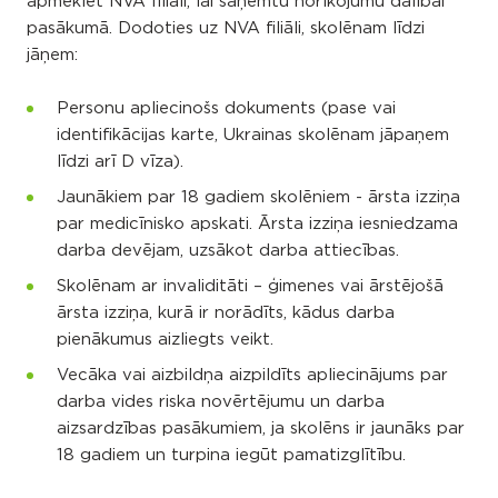
apmeklēt NVA filiāli, lai saņemtu norīkojumu dalībai
pasākumā. Dodoties uz NVA filiāli, skolēnam līdzi
jāņem:
Personu apliecinošs dokuments (pase vai
identifikācijas karte, Ukrainas skolēnam jāpaņem
līdzi arī D vīza).
Jaunākiem par 18 gadiem skolēniem - ārsta izziņa
par medicīnisko apskati. Ārsta izziņa iesniedzama
darba devējam, uzsākot darba attiecības.
Skolēnam ar invaliditāti – ģimenes vai ārstējošā
ārsta izziņa, kurā ir norādīts, kādus darba
pienākumus aizliegts veikt.
Vecāka vai aizbildņa aizpildīts apliecinājums par
darba vides riska novērtējumu un darba
aizsardzības pasākumiem, ja skolēns ir jaunāks par
18 gadiem un turpina iegūt pamatizglītību.