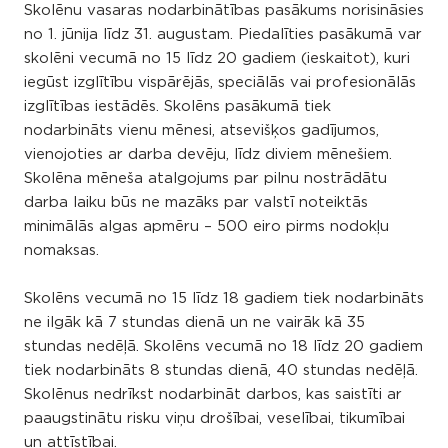
Skolēnu vasaras nodarbinātības pasākums norisināsies
no 1. jūnija līdz 31. augustam. Piedalīties pasākumā var
skolēni vecumā no 15 līdz 20 gadiem (ieskaitot), kuri
iegūst izglītību vispārējās, speciālās vai profesionālās
izglītības iestādēs. Skolēns pasākumā tiek
nodarbināts vienu mēnesi, atsevišķos gadījumos,
vienojoties ar darba devēju, līdz diviem mēnešiem.
Skolēna mēneša atalgojums par pilnu nostrādātu
darba laiku būs ne mazāks par valstī noteiktās
minimālās algas apmēru – 500 eiro pirms nodokļu
nomaksas.
Skolēns vecumā no 15 līdz 18 gadiem tiek nodarbināts
ne ilgāk kā 7 stundas dienā un ne vairāk kā 35
stundas nedēļā. Skolēns vecumā no 18 līdz 20 gadiem
tiek nodarbināts 8 stundas dienā, 40 stundas nedēļā.
Skolēnus nedrīkst nodarbināt darbos, kas saistīti ar
paaugstinātu risku viņu drošībai, veselībai, tikumībai
un attīstībai.