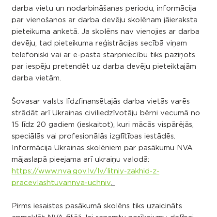
darba vietu un nodarbināšanas periodu, informācija
par vienošanos ar darba devēju skolēnam jāieraksta
pieteikuma anketā. Ja skolēns nav vienojies ar darba
devēju, tad pieteikuma reģistrācijas secībā viņam
telefoniski vai ar e-pasta starpniecību tiks paziņots
par iespēju pretendēt uz darba devēju pieteiktajām
darba vietām.
Šovasar valsts līdzfinansētajās darba vietās varēs
strādāt arī Ukrainas civiliedzīvotāju bērni vecumā no
15 līdz 20 gadiem (ieskaitot), kuri mācās vispārējās,
speciālās vai profesionālās izglītības iestādēs.
Informācija Ukrainas skolēniem par pasākumu NVA
mājaslapā pieejama arī ukraiņu valodā:
https://www.nva.gov.lv/lv/litniy-zakhid-z-
pracevlashtuvannya-uchniv
.
Pirms iesaistes pasākumā skolēns tiks uzaicināts