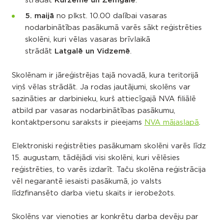
strādāt
Kurzemē un Zemgalē
.
5. maijā
no plkst. 10.00 dalībai vasaras
nodarbinātības pasākumā varēs sākt reģistrēties
skolēni, kuri vēlas vasaras brīvlaikā
strādāt
Latgalē un Vidzemē
.
Skolēnam ir jāreģistrējas tajā novadā, kura teritorijā
viņš vēlas strādāt. Ja rodas jautājumi, skolēns var
sazināties ar darbinieku, kurš attiecīgajā NVA filiālē
atbild par vasaras nodarbinātības pasākumu,
kontaktpersonu saraksts ir pieejams
NVA mājaslapā
.
Elektroniski reģistrēties pasākumam skolēni varēs līdz
15. augustam, tādējādi visi skolēni, kuri vēlēsies
reģistrēties, to varēs izdarīt. Taču skolēna reģistrācija
vēl negarantē iesaisti pasākumā, jo valsts
līdzfinansēto darba vietu skaits ir ierobežots.
Skolēns var vienoties ar konkrētu darba devēju par