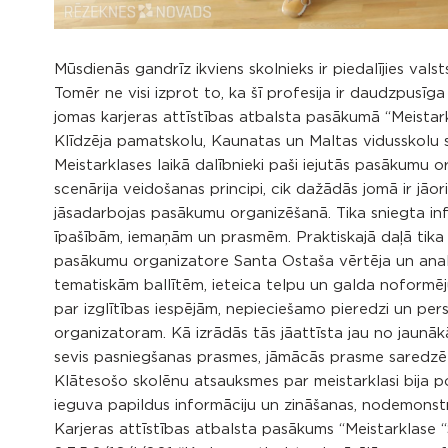
Mūsdienās gandrīz ikviens skolnieks ir piedalījies val
Tomēr ne visi izprot to, ka šī profesija ir daudzpusīg
jomas karjeras attīstības atbalsta pasākumā “Meista
Klīdzēja pamatskolu, Kaunatas un Maltas vidusskolu s
Meistarklases laikā dalībnieki paši iejutās pasākumu 
scenārija veidošanas principi, cik dažādās jomā ir jāor
jāsadarbojas pasākumu organizēšanā. Tika sniegta inf
īpašībām, iemaņām un prasmēm. Praktiskajā daļā tika 
pasākumu organizatore Santa Ostaša vērtēja un analizē
tematiskām ballītēm, ieteica telpu un galda noformē
par izglītības iespējām, nepieciešamo pieredzi un p
organizatoram. Kā izrādās tās jāattīsta jau no jaunā
sevis pasniegšanas prasmes, jāmācās prasme saredzēt
Klātesošo skolēnu atsauksmes par meistarklasi bija po
ieguva papildus informāciju un zināšanas, nodemonstr
Karjeras attīstības atbalsta pasākums “Meistarklase 