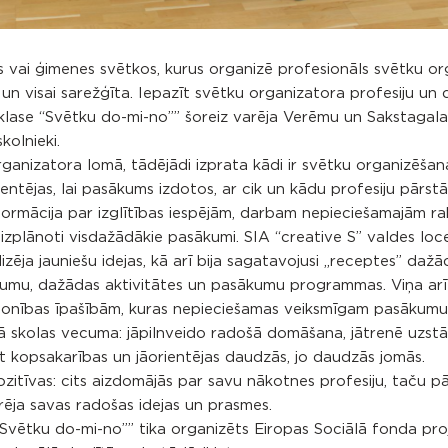
sts vai ģimenes svētkos, kurus organizē profesionāls svētku or
a un visai sarežģīta. Iepazīt svētku organizatora profesiju un
rklase “Svētku do-mi-no”” šoreiz varēja Verēmu un Sakstagal
kolnieki.
organizatora lomā, tādējādi izprata kādi ir svētku organizēšan
ientējas, lai pasākums izdotos, ar cik un kādu profesiju pārst
ormācija par izglītības iespējām, darbam nepieciešamajām ra
izplānoti visdažādākie pasākumi. SIA “creative S” valdes loc
ja jauniešu idejas, kā arī bija sagatavojusi ,,receptes” daž
jumu, dažādas aktivitātes un pasākumu programmas. Viņa arī i
ersonības īpašībām, kuras nepieciešamas veiksmīgam pasākumu
kā skolas vecuma: jāpilnveido radošā domāšana, jātrenē uzst
 kopsakarības un jāorientējas daudzās, jo daudzās jomās.
zitīvas: cits aizdomājās par savu nākotnes profesiju, taču pā
ēja savas radošas idejas un prasmes.
“Svētku do-mi-no”” tika organizēts Eiropas Sociālā fonda pro