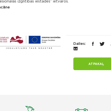
sionālās izglītības iestādēs” ietvaros.
ncāne
Dalies:
ATPAKAĻ