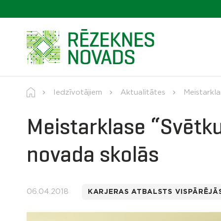
Iedzīvotājiem
Aktualitātes
Meistarkl
Meistarklase “Svētk
novada skolās
06.04.2018
KARJERAS ATBALSTS VISPĀRĒJĀS