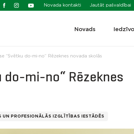
Novada kontakti
Jautāt pašvaldībai
Novads
Iedzīv
ase “Svētku do-mi-no“ Rēzeknes novada skolās
u do-mi-no“ Rēzeknes
 UN PROFESIONĀLĀS IZGLĪTĪBAS IESTĀDĒS