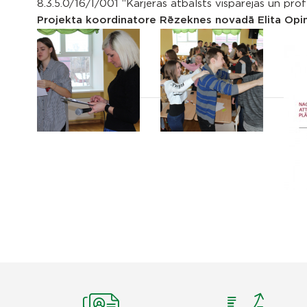
8.3.5.0/16/I/001 “Karjeras atbalsts vispārējās un profe
Projekta koordinatore Rēzeknes novadā Elita Opi