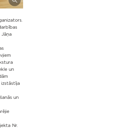
ganizators.
 darbības
a Jāņa
as
āvjiem
kstura
ekle un
ādām
zstāstīja
āšanās un
rējie
jekta Nr.