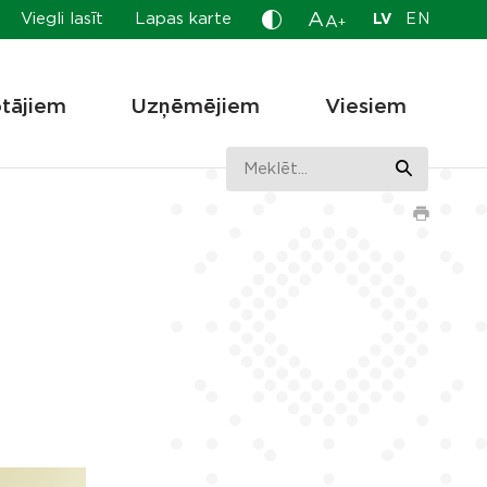
A
Viegli lasīt
Lapas karte
LV
EN
A
+
otājiem
Uzņēmējiem
Viesiem