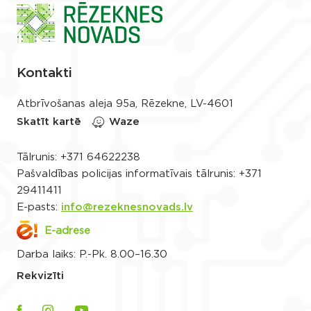
Kontakti
Atbrīvošanas aleja 95a, Rēzekne, LV-4601
Skatīt kartē
Waze
Tālrunis:
+371 64622238
Pašvaldības policijas informatīvais tālrunis:
+371
29411411
E-pasts:
info@rezeknesnovads.lv
E-adrese
Darba laiks: P.-Pk. 8.00–16.30
Rekvizīti