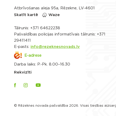
Atbrīvošanas aleja 95a, Rēzekne, LV-4601
Skatīt kartē
Waze
Tālrunis:
+371 64622238
Pašvaldības policijas informatīvais tālrunis:
+371
29411411
E-pasts:
info@rezeknesnovads.lv
E-adrese
Darba laiks: P.-Pk. 8.00–16.30
Rekvizīti
© Rēzeknes novada pašvaldība 2026. Visas tiesības aizsar