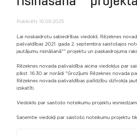
risināšanā”” projekt
Publicēts 16.09.2025
Lai noskaidrotu sabiedrības viedokli, Rēzeknes nov
pašvaldības 2021. gada 2. septembra saistošajos not
jautājumu risināšanā"" projektu un paskaidrojuma raks
Rēzeknes novada pašvaldība aicina viedokļus par sai
plkst. 16.30 ​ar norādi "Grozījumi Rēzeknes novada p
Rēzeknes novada pašvaldības palīdzību dzīvokļa jautā
izskatīti.
Viedoklis par saistošo noteikumu projektu iesniedza
Saņemtie viedokļi par saistošo noteikumu projektu ti