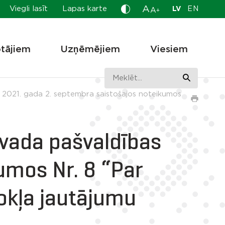
A
Viegli lasīt
Lapas karte
LV
EN
A
+
otājiem
Uzņēmējiem
Viesiem
 2021. gada 2. septembra saistošajos noteikumos
vada pašvaldības
umos Nr. 8 “Par
okļa jautājumu