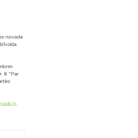
nes novada
zīvokļa
embrim
r. 8 "Par
etiks
ovads.lv
.