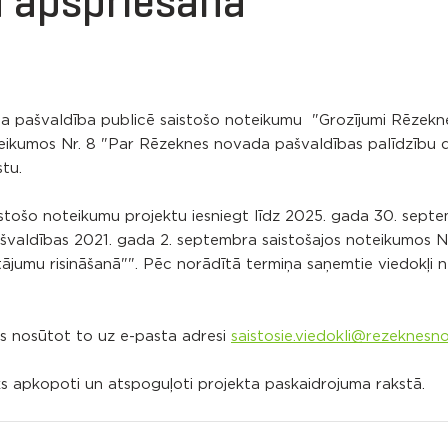
a apspriešana
ada pašvaldība publicē saistošo noteikumu "Grozījumi Rēzek
eikumos Nr. 8 "Par Rēzeknes novada pašvaldības palīdzību d
tu.
stošo noteikumu projektu iesniegt līdz 2025. gada 30. sept
ašvaldības 2021. gada 2. septembra saistošajos noteikumos N
jumu risināšanā"". Pēc norādītā termiņa saņemtie viedokļi n
ms nosūtot to uz e-pasta adresi
saistosie.viedokli@rezeknesn
ks apkopoti un atspoguļoti projekta paskaidrojuma rakstā.