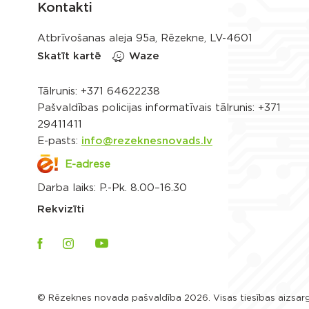
Kontakti
Atbrīvošanas aleja 95a, Rēzekne, LV-4601
Skatīt kartē
Waze
Tālrunis:
+371 64622238
Pašvaldības policijas informatīvais tālrunis:
+371
29411411
E-pasts:
info@rezeknesnovads.lv
E-adrese
Darba laiks: P.-Pk. 8.00–16.30
Rekvizīti
© Rēzeknes novada pašvaldība 2026. Visas tiesības aizsar