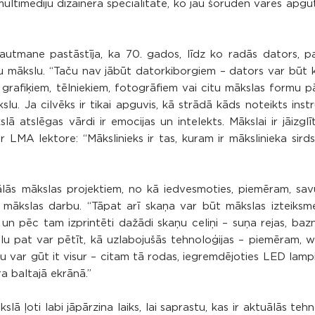
ultimediju dizainera specialitāte, ko jau šoruden varēs apg
autmane pastāstīja, ka 70. gados, līdz ko radās dators, pa
adītu mākslu. “Taču nav jābūt datorkiborgiem – dators var būt 
grafiķiem, tēlniekiem, fotogrāfiem vai citu mākslas formu pā
slu. Ja cilvēks ir tikai apguvis, kā strādā kāds noteikts inst
 atslēgas vārdi ir emocijas un intelekts. Mākslai ir jāizglīto
LMA lektore: “Mākslinieks ir tas, kuram ir mākslinieka sirds,
ālās mākslas projektiem, no kā iedvesmoties, piemēram, sav
 mākslas darbu. “Tāpat arī skaņa var būt mākslas izteiksmes
 un pēc tam izprintēti dažādi skaņu celiņi – suņa rejas, baz
kslu pat var pētīt, kā uzlabojušās tehnoloģijas – piemēram,
esmu var gūt it visur – citam tā rodas, iegremdējoties LED lam
ra baltajā ekrānā.”
ā ļoti labi jāpārzina laiks, lai saprastu, kas ir aktuālās teh