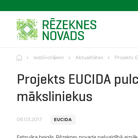
Iedzīvotājiem
Aktualitātes
Projekts 
Projekts EUCIDA pul
māksliniekus
06.03.2017
EUCIDA
Februāra beigās Rēzeknes novada pašvaldībā aizsākās