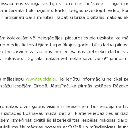
rmssākumos svarīgākais bija visu redzēt tiešraidē – tagad un
ta intervāla tiek uzņemts kadrs, beigās izveidojot video, ku
 ietilpināti pāris minūtēs. Tāpat šī brīža digitālās mākslas a
m kolekcijām vēl neiegādājas, pieturoties pie uzskata, ka māks
auno mediju lietpratējiem turpmākajos gados būs darba pilnas 
otnē arvien vairāk būs nepieciešamas pētnieku darbu vizu
av nokavēts! Digitālā māksla vēl meklē savu vietu!” jaunos m
ta mājaslapu
www.eucida.eu
, lai iegūtu informāciju ne tikai 
izstāžu iespējām Eiropā. Jāatzīmē, ka pirmās izstādes Rēze
rpmākos divus gadus visiem interesentiem būs iespēja ne tik
las izstādes Lūznavas muižā, bet arī klātienē iepazīties ar da
šiem izmēģināt digitālās lāzeriekārtas iespējas mākslas darb
guldījums šīs mākslas nozares attīstībā un mūsdienīgas, jaun