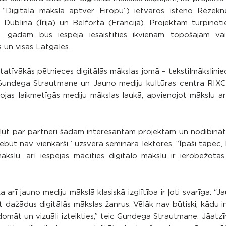
– “Digitālā māksla aptver Eiropu”) ietvaros īsteno Rēzek
ublinā (Īrija) un Belfortā (Francijā). Projektam turpinotie
19. gadam būs iespēja iesaistīties ikvienam topošajam va
 un visas Latgales.
itatīvākās pētnieces digitālās mākslas jomā – tekstilmāksliniec
 Gundega Strautmane un Jauno mediju kultūras centra RIXC
ojas laikmetīgās mediju mākslas laukā, apvienojot mākslu ar
 kļūt par partneri šādam interesantam projektam un nodibinā
nebūt nav vienkārši,” uzsvēra semināra lektores. “Īpaši tāpēc,
slu, arī iespējas mācīties digitālo mākslu ir ierobežota
a arī jauno mediju mākslā klasiskā izglītība ir ļoti svarīga: “
nāt dažādus digitālās mākslas žanrus. Vēlāk nav būtiski, kādu 
domāt un vizuāli izteikties,” teic Gundega Strautmane. Jāatzī