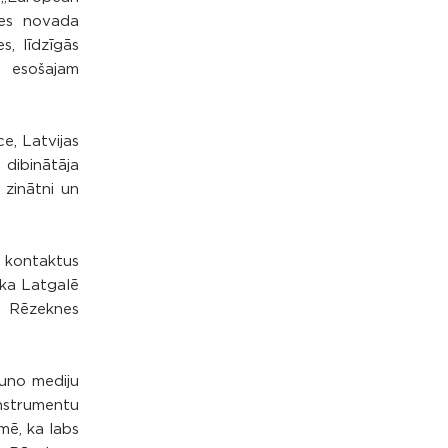
nes novada
s, līdzīgās
i esošajam
e, Latvijas
 dibinātāja
 zinātni un
t kontaktus
 ka Latgalē
s. Rēzeknes
Jauno mediju
instrumentu
mē, ka labs