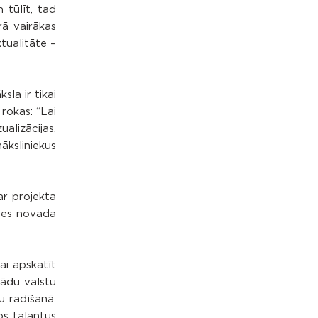
 tūlīt, tad
rā vairākas
ktualitāte –
la ir tikai
rokas: “Lai
alizācijas,
āksliniekus
par projekta
knes novada
ai apskatīt
žādu valstu
u radīšanā.
os talantus