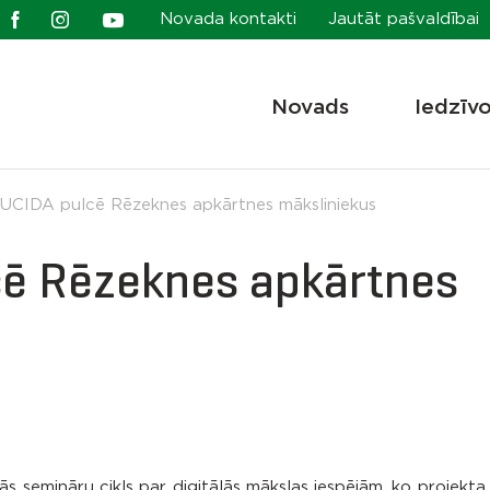
Novada kontakti
Jautāt pašvaldībai
Novads
Iedzīv
EUCIDA pulcē Rēzeknes apkārtnes māksliniekus
cē Rēzeknes apkārtnes
 semināru cikls par digitālās mākslas iespējām, ko projekt