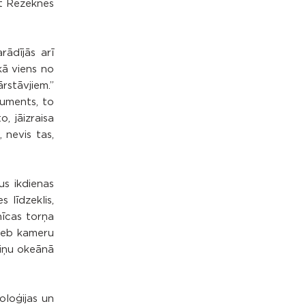
ūt Rēzeknes
rādījās arī
kā viens no
rstāvjiem.”
ruments, to
, jāizraisa
 nevis tas,
us ikdienas
 līdzeklis,
nīcas torņa
 web kameru
piņu okeānā
noloģijas un