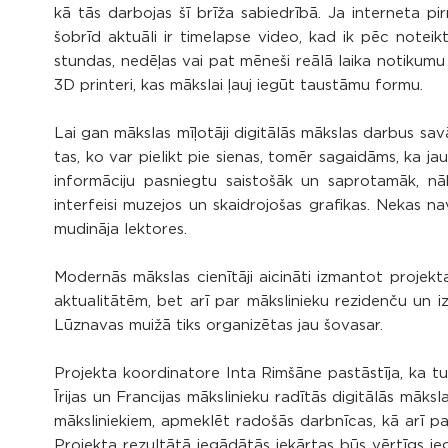
kā tās darbojas šī brīža sabiedrībā. Ja interneta pi
šobrīd aktuāli ir timelapse video, kad ik pēc noteik
stundas, nedēļas vai pat mēneši reālā laika notikumu ir
3D printeri, kas mākslai ļauj iegūt taustāmu formu.
Lai gan mākslas mīļotāji digitālās mākslas darbus savā
tas, ko var pielikt pie sienas, tomēr sagaidāms, ka j
informāciju pasniegtu saistošāk un saprotamāk, nāk
interfeisi muzejos un skaidrojošas grafikas. Nekas n
mudināja lektores.
Modernās mākslas cienītāji aicināti izmantot projek
aktualitātēm, bet arī par mākslinieku rezidenču un 
Lūznavas muižā tiks organizētas jau šovasar.
Projekta koordinatore Inta Rimšāne pastāstīja, ka tu
Īrijas un Francijas mākslinieku radītās digitālās māks
māksliniekiem, apmeklēt radošās darbnīcas, kā arī pa
Projekta rezultātā iegādātās iekārtas būs vērtīgs ie