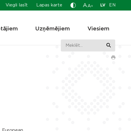
A
Viegli lasīt
Lapas karte
LV
EN
A
+
otājiem
Uzņēmējiem
Viesiem
a „European