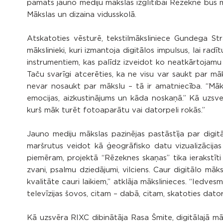
pamats jauno mediju mākslas izglītībai Rēzeknē būs m
Mākslas un dizaina vidusskolā.
Atskatoties vēsturē, tekstilmāksliniece Gundega Str
mākslinieki, kuri izmantoja digitālos impulsus, lai r
instrumentiem, kas palīdz izveidot ko neatkārtojamu 
Taču svarīgi atcerēties, ka ne visu var saukt par māk
nevar nosaukt par mākslu – tā ir amatniecība. “Mākslā
emocijas, aizkustinājums un kāda noskaņā.” Kā uzsver 
kurš māk turēt fotoaparātu vai datorpeli rokās.”
Jauno mediju mākslas pazinējas pastāstīja par digit
maršrutus veidot kā ģeogrāfisko datu vizualizācijas
piemēram, projektā “Rēzeknes skaņas” tika ierakstīti
zvani, psalmu dziedājumi, vilciens. Caur digitālo mā
kvalitāte cauri laikiem,” atklāja mākslinieces. “Iedv
televīzijas šovos, citam – dabā, citam, skatoties dato
Kā uzsvēra RIXC dibinātāja Rasa Šmite, digitālajā māksl