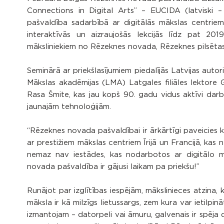
Connections in Digital Arts” – EUCIDA (latviski 
pašvaldība sadarbībā ar digitālās mākslas centriem D
interaktīvās un aizraujošās lekcijās līdz pat 20
māksliniekiem no Rēzeknes novada, Rēzeknes pilsētas
Seminārā ar priekšlasījumiem piedalījās Latvijas autor
Mākslas akadēmijas (LMA) Latgales filiāles lektore
Rasa Šmite, kas jau kopš 90. gadu vidus aktīvi darb
jaunajām tehnoloģijām.
“Rēzeknes novada pašvaldībai ir ārkārtīgi paveicies
ar prestižiem mākslas centriem Īrijā un Francijā, kas 
nemaz nav iestādes, kas nodarbotos ar digitālo māk
novada pašvaldība ir gājusi laikam pa priekšu!”
Runājot par izglītības iespējām, mākslinieces atzina, k
māksla ir kā milzīgs lietussargs, zem kura var ietilpi
izmantojam – datorpeli vai āmuru, galvenais ir spēja 