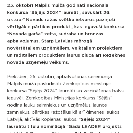
25. oktobrī Mālpils muižā godināti nacionālā
konkursa “Sējējs 2024” laureāti, savukārt 26.
oktobrī Novadu ražas svētku ietvaros paziņoti
vērtīgākie pārtikas produkti, kas ieguvuši konkursa
“Novada garša” zelta, sudraba un bronzas
apbalvojumus. Starp Latvijas mērogā
novērtētajiem uzņēmējiem, veiktajiem projektiem
un radītajiem produktiem laurus plūca arī Rēzeknes
novada uzņēmēju veikums.
Piektdien, 25. oktobrī, apbalvošanas ceremonijā
Mālpils muižā pasludināti Zemkopības ministrijas
konkursa “Sējējs 2024” laureāti un veicināšanas balvu
ieguvēji. Zemkopības Ministrijas konkurss “Sējējs”
godina lauku saimniekus un uzņēmējus, jaunos
zemniekus, pārtikas ražotājus kā arī ģimenes laukos
Latvijā, aktīvās kopienas laukos.
“Sējējs 2024”
laureātu titulu nominācijā "Gada LEADER projekts