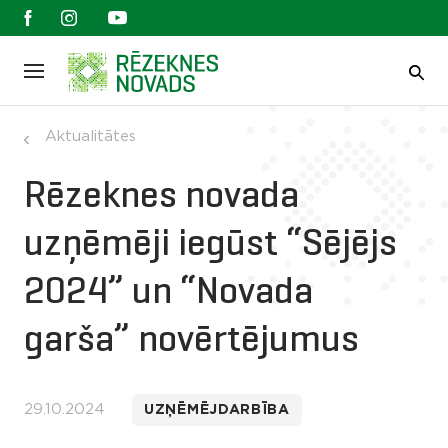
Aktualitātes
Rēzeknes novada
uzņēmēji iegūst “Sējējs
2024” un “Novada
garša” novērtējumus
29.10.2024
UZŅĒMĒJDARBĪBA