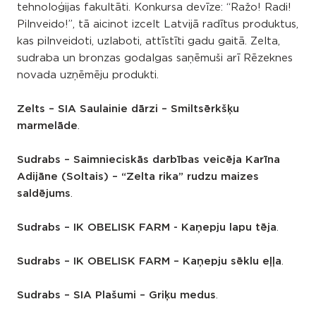
tehnoloģijas fakultāti. Konkursa devīze: “Ražo! Radi!
Pilnveido!”, tā aicinot izcelt Latvijā radītus produktus,
kas pilnveidoti, uzlaboti, attīstīti gadu gaitā. Zelta,
sudraba un bronzas godalgas saņēmuši arī Rēzeknes
novada uzņēmēju produkti.
Zelts – SIA Saulainie dārzi – Smiltsērkšķu
marmelāde
.
Sudrabs – Saimnieciskās darbības veicēja Karīna
Adijāne (Soltais) – “Zelta rika” rudzu maizes
saldējums
.
Sudrabs – IK OBELISK FARM - Kaņepju lapu tēja
.
Sudrabs – IK OBELISK FARM – Kaņepju sēklu eļļa
.
Sudrabs – SIA Plašumi – Griķu medus
.