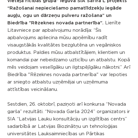
vietējā rīcības grupā" ieguva SIA Safīra L projekts
“Ražošanai nepieciešamo pamatlīdzekļu iegāde
augļu, ogu un dārzeņu pulveru ražošana” un
Biedrība "Rēzeknes novada partnerība".
Lienīte
Litavniece par apbalvojumu norādīja: “Šis
apbalvojums apliecina mūsu apņēmību radīt
visaugstākās kvalitātes bezglutēna un vegāniskos
produktus. Paldies mūsu atbalstītājiem, klientiem un
komandai par nebeidzamo uzticību un atbalstu. Kopā
mēs veidojam veselīgāku un ilgtspējīgāku nākotni.” Arī
Biedrība "Rēzeknes novada partnerība" var lepoties
ar sniegto atbalstu uzņēmējai un uzņēmuma
attīstības veicināšanu.
Sestdien, 26. oktobrī, paziņoti arī konkursa “Novada
garša” rezultāti. “Novada Garša 2024” organizators ir
SIA “Latvijas Lauku konsultāciju un izglītības centrs”
sadarbībā ar Latvijas Biozinātņu un tehnoloģijas
universitātes Lauksaimniecības un Pārtikas