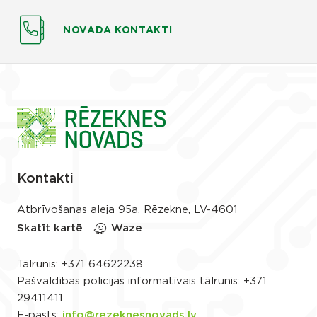
NOVADA KONTAKTI
Kontakti
Atbrīvošanas aleja 95a, Rēzekne, LV-4601
Skatīt kartē
Waze
Tālrunis:
+371 64622238
Pašvaldības policijas informatīvais tālrunis:
+371
29411411
E-pasts:
info@rezeknesnovads.lv