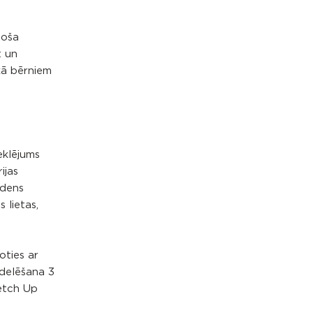
doša
t un
ikā bērniem
eklējums
ijas
ūdens
 lietas,
oties ar
odelēšana 3
ketch Up