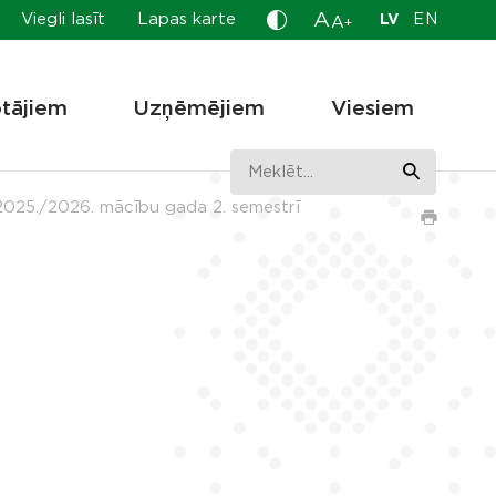
A
Viegli lasīt
Lapas karte
LV
EN
A
+
otājiem
Uzņēmējiem
Viesiem
025./2026. mācību gada 2. semestrī