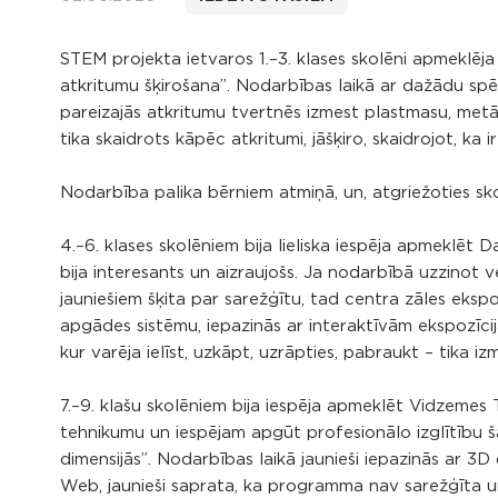
STEM projekta ietvaros 1.–3. klases skolēni apmeklē
atkritumu šķirošana”. Nodarbības laikā ar dažādu spēļ
pareizajās atkritumu tvertnēs izmest plastmasu, metāl
tika skaidrots kāpēc atkritumi, jāšķiro, skaidrojot, ka ir
Nodarbība palika bērniem atmiņā, un, atgriežoties sko
4.–6. klases skolēniem bija lieliska iespēja apmeklēt
bija interesants un aizraujošs. Ja nodarbībā uzzinot v
jauniešiem šķita par sarežģītu, tad centra zāles ekspoz
apgādes sistēmu, iepazinās ar interaktīvām ekspozīcij
kur varēja ielīst, uzkāpt, uzrāpties, pabraukt – tika iz
7.–9. klašu skolēniem bija iespēja apmeklēt Vidzemes 
tehnikumu un iespējam apgūt profesionālo izglītību 
dimensijās”. Nodarbības laikā jaunieši iepazinās ar
Web, jaunieši saprata, ka programma nav sarežģīta un