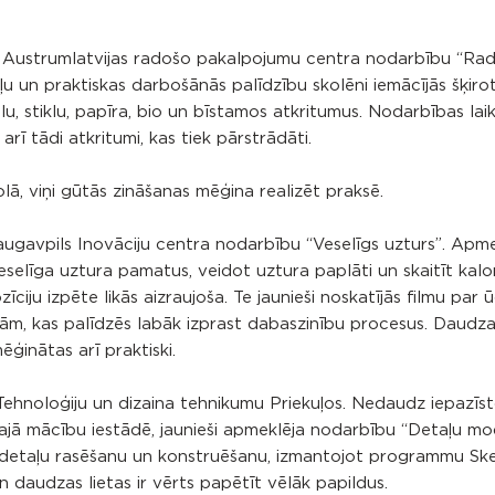
ja Austrumlatvijas radošo pakalpojumu centra nodarbību “Ra
u un praktiskas darbošānās palīdzību skolēni iemācījās šķiro
u, stiklu, papīra, bio un bīstamos atkritumus. Nodarbības la
 arī tādi atkritumi, kas tiek pārstrādāti.
lā, viņi gūtās zināšanas mēģina realizēt praksē.
 Daugavpils Inovāciju centra nodarbību “Veselīgs uzturs”. Apm
eselīga uztura pamatus, veidot uztura paplāti un skaitīt kalor
īciju izpēte likās aizraujoša. Te jaunieši noskatījās filmu par 
ām, kas palīdzēs labāk izprast dabaszinību procesus. Daudzas
mēģinātas arī praktiski.
Tehnoloģiju un dizaina tehnikumu Priekuļos. Nedaudz iepazīst
šajā mācību iestādē, jaunieši apmeklēja nodarbību “Detaļu m
 3D detaļu rasēšanu un konstruēšanu, izmantojot programmu S
 daudzas lietas ir vērts papētīt vēlāk papildus.