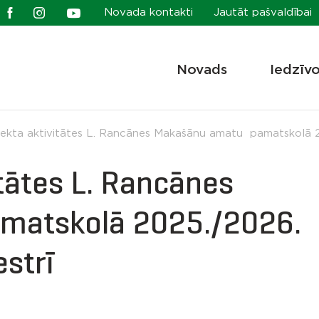
Novada kontakti
Jautāt pašvaldībai
Novads
Iedzīv
ekta aktivitātes L. Rancānes Makašānu amatu pamatskolā 2
tātes L. Rancānes
matskolā 2025./2026.
strī