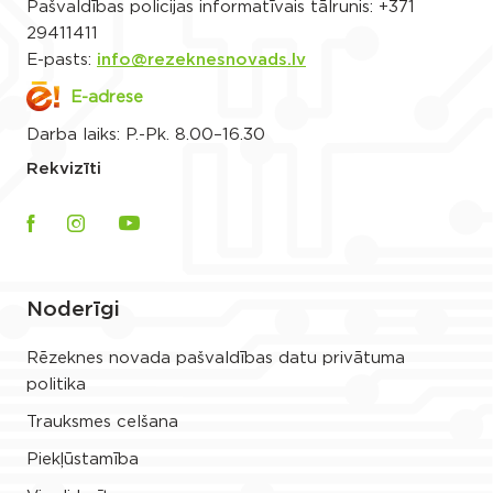
Pašvaldības policijas informatīvais tālrunis:
+371
29411411
E-pasts:
info@rezeknesnovads.lv
E-adrese
Darba laiks: P.-Pk. 8.00–16.30
Rekvizīti
Noderīgi
Rēzeknes novada pašvaldības datu privātuma
politika
Trauksmes celšana
Piekļūstamība