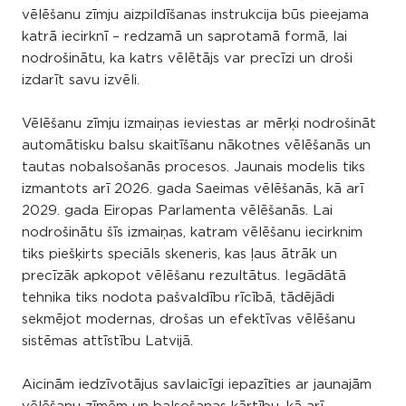
vēlēšanu zīmju aizpildīšanas instrukcija būs pieejama
katrā iecirknī – redzamā un saprotamā formā, lai
nodrošinātu, ka katrs vēlētājs var precīzi un droši
izdarīt savu izvēli.
Vēlēšanu zīmju izmaiņas ieviestas ar mērķi nodrošināt
automātisku balsu skaitīšanu nākotnes vēlēšanās un
tautas nobalsošanās procesos. Jaunais modelis tiks
izmantots arī 2026. gada Saeimas vēlēšanās, kā arī
2029. gada Eiropas Parlamenta vēlēšanās. Lai
nodrošinātu šīs izmaiņas, katram vēlēšanu iecirknim
tiks piešķirts speciāls skeneris, kas ļaus ātrāk un
precīzāk apkopot vēlēšanu rezultātus. Iegādātā
tehnika tiks nodota pašvaldību rīcībā, tādējādi
sekmējot modernas, drošas un efektīvas vēlēšanu
sistēmas attīstību Latvijā.
Aicinām iedzīvotājus savlaicīgi iepazīties ar jaunajām