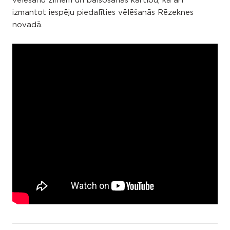
vēlēšanu zīmēm un balsošanas kārtību, kā arī
izmantot iespēju piedalīties vēlēšanās Rēzeknes
novadā.