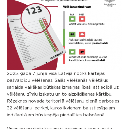
2025. gada 7. jūnijā visā Latvijā notiks kārtējās
pašvaldību vēlēšanas. Šajās vēlēšanās vēlētājus
sagaida vairākas būtiskas izmaiņas, īpaši attiecībā uz
vēlēšanu zīmju izskatu un to aizpildīšanas kārtību.
Rēzeknes novada teritorijā vēlēšanu dienā darbosies
32 vēlēšanu iecirkņi, kuros ikvienam balsstiesīgajam
iedzīvotājam būs iespēja piedalīties balsošanā.
Viens no nozīmīgākajiem jaunumiem ir jauna veida