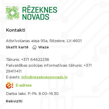
Kontakti
Atbrīvošanas aleja 95a, Rēzekne, LV-4601
Skatīt kartē
Waze
Tālrunis:
+371 64622238
Pašvaldības policijas informatīvais tālrunis:
+371
29411411
E-pasts:
info@rezeknesnovads.lv
E-adrese
Darba laiks: P.-Pk. 8.00–16.30
Rekvizīti