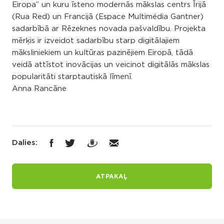
Eiropa” un kuru īsteno modernās mākslas centrs Īrijā
(Rua Red) un Francijā (Espace Multimédia Gantner)
sadarbībā ar Rēzeknes novada pašvaldību. Projekta
mērķis ir izveidot sadarbību starp digitālajiem
māksliniekiem un kultūras pazinējiem Eiropā, tādā
veidā attīstot inovācijas un veicinot digitālās mākslas
popularitāti starptautiskā līmenī.
Anna Rancāne
Dalies:
ATPAKAĻ