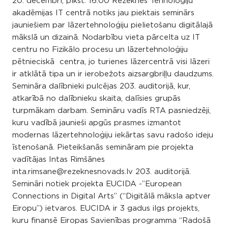
20. decembrī, plkst. 16.00 Rēzeknes Tehnoloģiju
akadēmijas IT centrā notiks jau piektais seminārs
jauniešiem par lāzertehnoloģiju pielietošanu digitālajā
mākslā un dizainā. Nodarbību vieta pārcelta uz IT
centru no Fizikālo procesu un lāzertehnoloģiju
pētnieciskā centra, jo turienes lāzercentrā visi lāzeri
ir atklātā tipa un ir ierobežots aizsargbriļļu daudzums.
Semināra dalībnieki pulcējas 203. auditorijā, kur,
atkarībā no dalībnieku skaita, dalīsies grupās
turpmākam darbam. Semināru vadīs RTA pasniedzēji,
kuru vadībā jaunieši apgūs prasmes izmantot
modernas lāzertehnoloģiju iekārtas savu radošo ideju
īstenošanā. Pieteikšanās semināram pie projekta
vadītājas Intas Rimšānes
inta.rimsane@rezeknesnovads.lv 203. auditorijā.
Semināri notiek projekta EUCIDA -”European
Connections in Digital Arts” (“Digitālā māksla aptver
Eiropu”) ietvaros. EUCIDA ir 3 gadus ilgs projekts,
kuru finansē Eiropas Savienības programma “Radošā