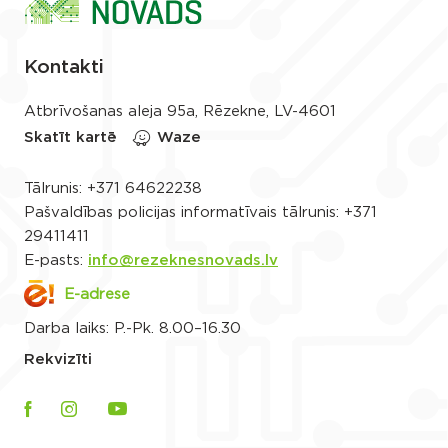
Kontakti
Atbrīvošanas aleja 95a, Rēzekne, LV-4601
Skatīt kartē
Waze
Tālrunis:
+371 64622238
Pašvaldības policijas informatīvais tālrunis:
+371
29411411
E-pasts:
info@rezeknesnovads.lv
E-adrese
Darba laiks: P.-Pk. 8.00–16.30
Rekvizīti