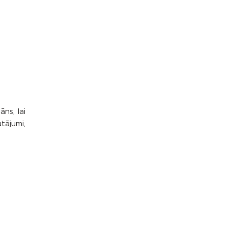
āns, lai
tājumi,