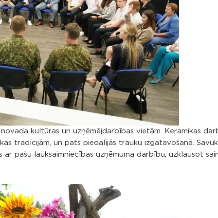
nes novada kultūras un uzņēmējdarbības vietām. Keramikas dar
ikas tradīcijām, un pats piedalījās trauku izgatavošanā. Savu
ās ar pašu lauksaimniecības uzņēmuma darbību, uzklausot sai