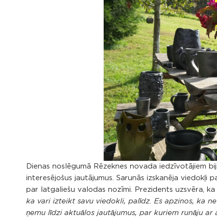
Dienas noslēgumā Rēzeknes novada iedzīvotājiem bija 
interesējošus jautājumus. Sarunās izskanēja viedokļi pa
par latgaliešu valodas nozīmi. Prezidents uzsvēra, ka
ka vari izteikt savu viedokli, palīdz. Es apzinos, ka n
ņemu līdzi aktuālos jautājumus, par kuriem runāju ar 