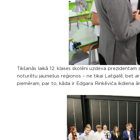
Tikšanās laikā 12. klases skolēni uzdeva prezidentam sa
noturētu jauniešus reģionos – ne tikai Latgalē, bet a
piemēram, par to, kāda ir Edgara Rinkēviča ikdiena ā