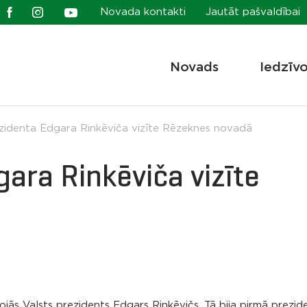
Novada kontakti
Jautāt pašvaldībai
Novads
Iedzīv
ezidenta Edgara Rinkēviča vizīte Rēzeknes novadā
gara Rinkēviča vizīte
jās Valsts prezidents Edgars Rinkēvičs. Tā bija pirmā prezide