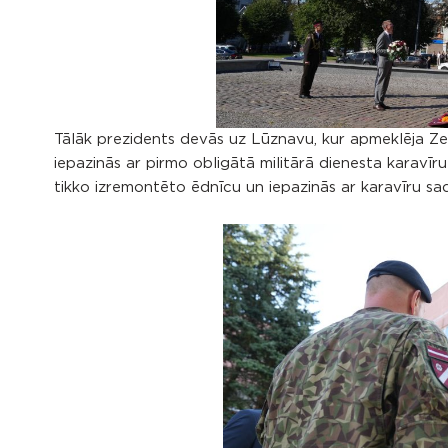
Tālāk prezidents devās uz Lūznavu, kur apmeklēja Zeme
iepazinās ar pirmo obligātā militārā dienesta karavī
tikko izremontēto ēdnīcu un iepazinās ar karavīru sa