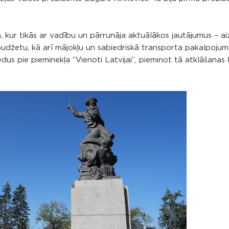
 kur tikās ar vadību un pārrunāja aktuālākos jautājumus – ai
džetu, kā arī mājokļu un sabiedriskā transporta pakalpoju
dus pie pieminekļa “Vienoti Latvijai”, pieminot tā atklāšanas 