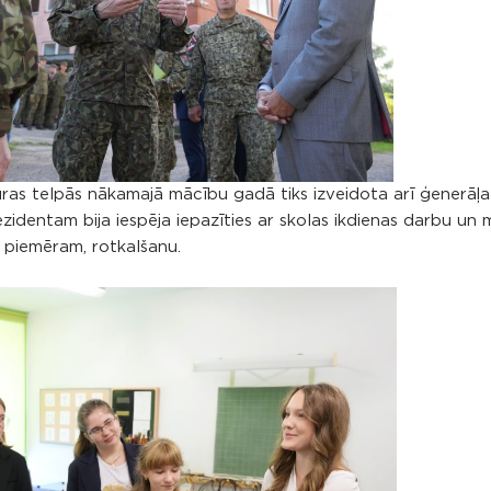
kuras telpās nākamajā mācību gadā tiks izveidota arī ģenerāļ
rezidentam bija iespēja iepazīties ar skolas ikdienas darbu un
 piemēram, rotkalšanu.