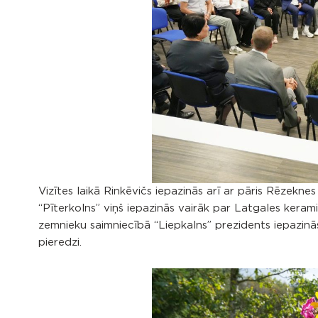
Vizītes laikā Rinkēvičs iepazinās arī ar pāris Rēzek
“Pīterkolns” viņš iepazinās vairāk par Latgales keram
zemnieku saimniecībā “Liepkalns” prezidents iepazin
pieredzi.