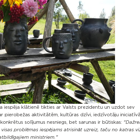
iespēja klātienē tikties ar Valsts prezidentu un uzdot sev
r pierobežas aktivitātēm, kultūras dzīvi, iedzīvotāju iniciatīv
 konkrētus solījumus nesniegs, bet sarunas ir būtiskas:
“Dažrei
e visas problēmas iespējams atrisināt uzreiz, taču no katras vi
atbildīgajiem ministriem.”