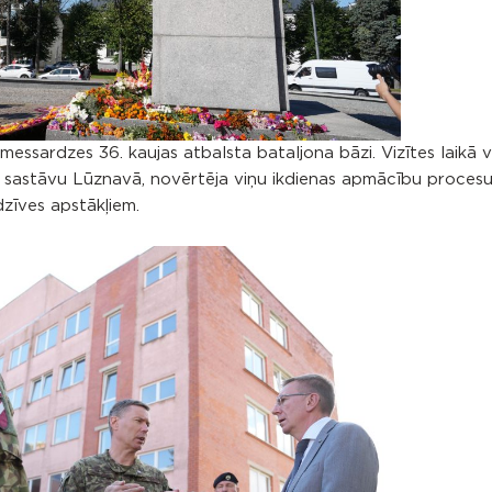
ssardzes 36. kaujas atbalsta bataljona bāzi. Vizītes laikā v
ru sastāvu Lūznavā, novērtēja viņu ikdienas apmācību procesu
dzīves apstākļiem.