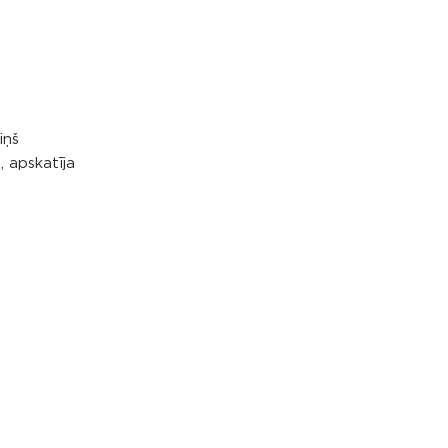
iņš
, apskatīja