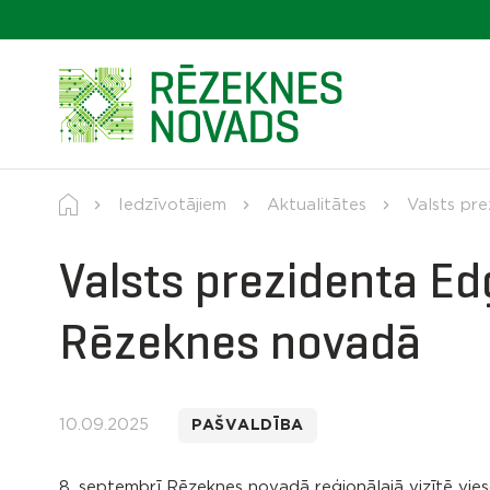
Iedzīvotājiem
Aktualitātes
Valsts pr
Valsts prezidenta Ed
Rēzeknes novadā
10.09.2025
PAŠVALDĪBA
8. septembrī Rēzeknes novadā reģionālajā vizītē vieso