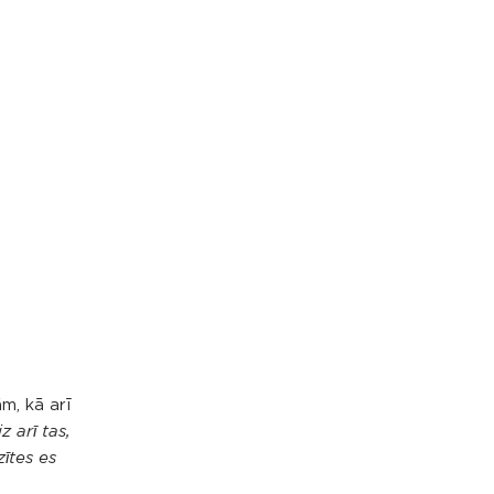
ām, kā arī
z arī tas,
zītes es