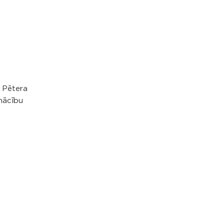
a Pētera
 mācību