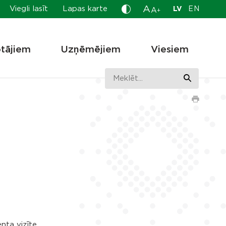
A
Viegli lasīt
Lapas karte
LV
EN
A
+
otājiem
Uzņēmējiem
Viesiem
nta vizīte