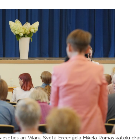
viesoties arī Viļānu Svētā Erceņģeļa Miķeļa Romas katoļu dra