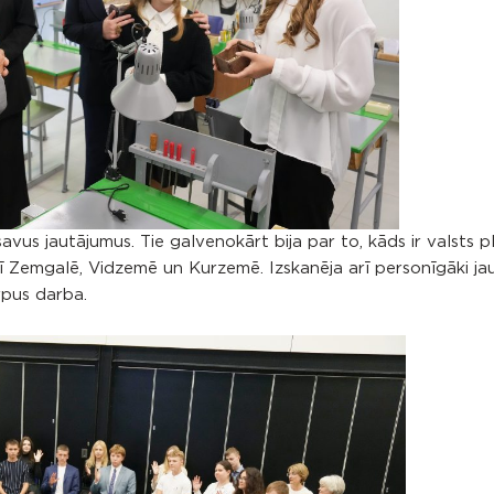
vus jautājumus. Tie galvenokārt bija par to, kāds ir valsts pl
rī Zemgalē, Vidzemē un Kurzemē. Izskanēja arī personīgāki jau
rpus darba.