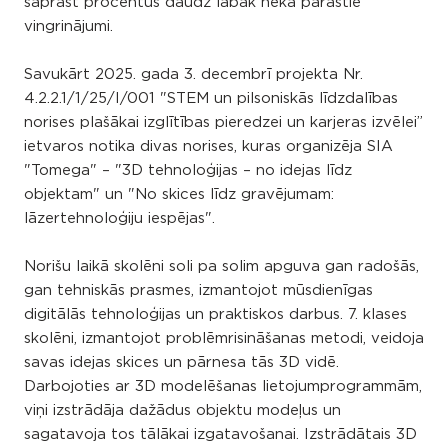
saprast procentus daudz labāk nekā parastie
vingrinājumi.
Savukārt 2025. gada 3. decembrī projekta Nr.
4.2.2.1/1/25/I/001 "STEM un pilsoniskās līdzdalības
norises plašākai izglītības pieredzei un karjeras izvēlei”
ietvaros notika divas norises, kuras organizēja SIA
"Tomega" – "3D tehnoloģijas – no idejas līdz
objektam" un "No skices līdz gravējumam:
lāzertehnoloģiju iespējas".
Norišu laikā skolēni soli pa solim apguva gan radošās,
gan tehniskās prasmes, izmantojot mūsdienīgas
digitālās tehnoloģijas un praktiskos darbus. 7. klases
skolēni, izmantojot problēmrisināšanas metodi, veidoja
savas idejas skices un pārnesa tās 3D vidē.
Darbojoties ar 3D modelēšanas lietojumprogrammām,
viņi izstrādāja dažādus objektu modeļus un
sagatavoja tos tālākai izgatavošanai. Izstrādātais 3D