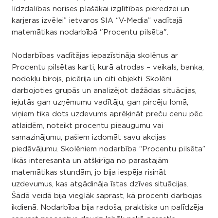
līdzdalības norises plašākai izglītības pieredzei un
karjeras izvēlei” ietvaros SIA “V-Media” vadītajā
matemātikas nodarbībā "Procentu pilsēta".
Nodarbības vadītājas iepazīstināja skolēnus ar
Procentu pilsētas karti, kurā atrodas – veikals, banka,
nodokļu birojs, picērija un citi objekti. Skolēni,
darbojoties grupās un analizējot dažādas situācijas,
iejutās gan uzņēmumu vadītāju, gan pircēju lomā,
viņiem tika dots uzdevums aprēķināt preču cenu pēc
atlaidēm, noteikt procentu pieaugumu vai
samazinājumu, pašiem izdomāt savu akcijas
piedāvājumu. Skolēniem nodarbība “Procentu pilsēta”
likās interesanta un atšķirīga no parastajām
matemātikas stundām, jo bija iespēja risināt
uzdevumus, kas atgādināja īstas dzīves situācijas.
Šādā veidā bija vieglāk saprast, kā procenti darbojas
ikdienā. Nodarbība bija radoša, praktiska un palīdzēja