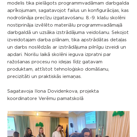
modelis tika pielāgots programmvadāmam darbgalda
aprīkojumam, sagatavojot failus un konfigurācijas, kas
nodrošināja precīzu izgatavošanu. 8.-9. klašu skolēni
nostiprināja izvēlēto materiālu programmvadāmajā
darbgaldā un uzsāka izstrādājuma veidošanu. Sekojot
izveidotajam darba plānam, tika apstrādātas detaļas
un darbs noslēdzās ar izstrādājuma pilnīgu izveidi un
apdari. Norišu laikā skolēni ieguva izpratni par
ražošanas procesu no idejas līdz gatavam
produktam, attīstot tehnoloģisko domāšanu,
precizitāti un praktiskās iemaņas.
Sagatavoja Ilona Dovidenkova, projekta
koordinatore Verēmu pamatskolā