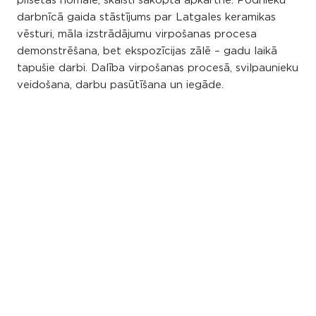
pilsētas nomalē, skaisti sakoptā apkārtnē. Podnieku
darbnīcā gaida stāstījums par Latgales keramikas
vēsturi, māla izstrādājumu virpošanas procesa
demonstrēšana, bet ekspozīcijas zālē – gadu laikā
tapušie darbi. Dalība virpošanas procesā, svilpaunieku
veidošana, darbu pasūtīšana un iegāde.