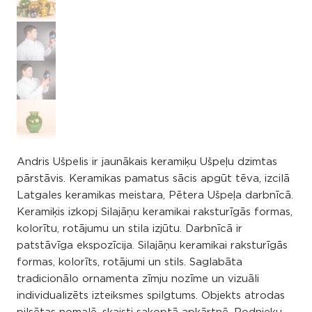
Andris Ušpelis ir jaunākais keramiķu Ušpeļu dzimtas
pārstāvis. Keramikas pamatus sācis apgūt tēva, izcilā
Latgales keramikas meistara, Pētera Ušpeļa darbnīcā.
Keramiķis izkopj Silajāņu keramikai raksturīgās formas,
kolorītu, rotājumu un stila izjūtu. Darbnīcā ir
patstāvīga ekspozīcija. Silajāņu keramikai raksturīgās
formas, kolorīts, rotājumi un stils. Saglabāta
tradicionālo ornamenta zīmju nozīme un vizuāli
individualizēts izteiksmes spilgtums. Objekts atrodas