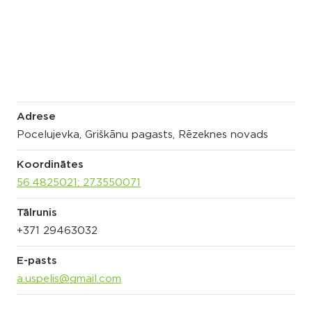
Adrese
Pocelujevka, Griškānu pagasts, Rēzeknes novads
Koordinātes
56.4825021; 27.3550071
Tālrunis
+371 29463032
E-pasts
a.uspelis@gmail.com