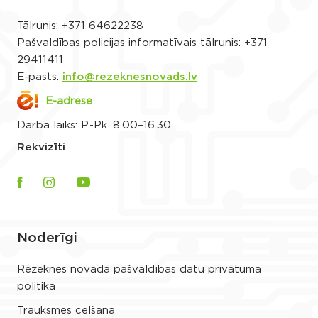
Tālrunis:
+371 64622238
Pašvaldības policijas informatīvais tālrunis:
+371
29411411
E-pasts:
info@rezeknesnovads.lv
E-adrese
Darba laiks: P.-Pk. 8.00–16.30
Rekvizīti
Noderīgi
Rēzeknes novada pašvaldības datu privātuma
politika
Trauksmes celšana