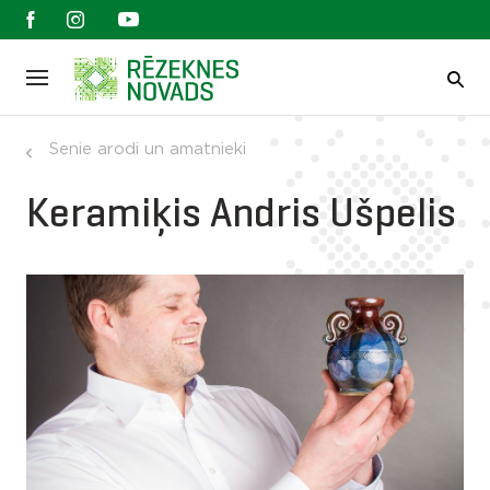
Senie arodi un amatnieki
Keramiķis Andris Ušpelis